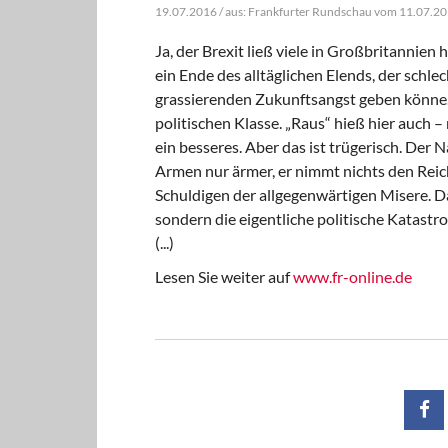
19.07.2016 / aus: Frankfurter Rundschau vom 11.07.2
Ja, der Brexit ließ viele in Großbritannien
ein Ende des alltäglichen Elends, der schl
grassierenden Zukunftsangst geben könne.
politischen Klasse. „Raus“ hieß hier auch 
ein besseres. Aber das ist trügerisch. Der 
Armen nur ärmer, er nimmt nichts den Rei
Schuldigen der allgegenwärtigen Misere. Das
sondern die eigentliche politische Katastr
(...)
Lesen Sie weiter auf
www.fr-online.de