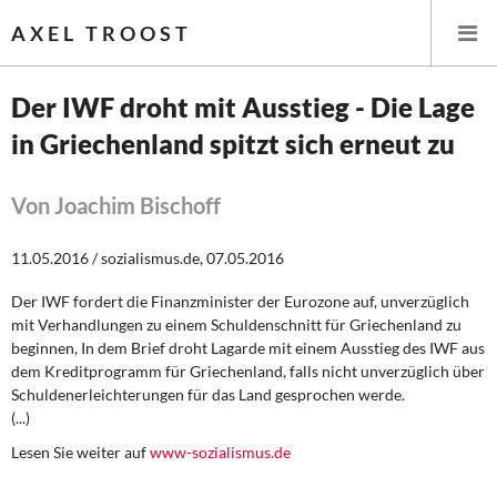
AXEL TROOST
Der IWF droht mit Ausstieg - Die Lage
in Griechenland spitzt sich erneut zu
Startseite
Themen
Von Joachim Bischoff
Leitlinien linker Wirtschafts- und Finanzpolitik
11.05.2016 / sozialismus.de, 07.05.2016
Der IWF fordert die Finanzminister der Eurozone auf, unverzüglich
Wirtschaftspolitik
mit Verhandlungen zu einem Schuldenschnitt für Griechenland zu
beginnen, In dem Brief droht Lagarde mit einem Ausstieg des IWF aus
Steuer- und Finanzpolitik
dem Kreditprogramm für Griechenland, falls nicht unverzüglich über
Schuldenerleichterungen für das Land gesprochen werde.
Öffentliche Infrastruktur und Daseinsvorsorge
(...)
Lesen Sie weiter auf
www-sozialismus.de
Eurokrise und Griechenland