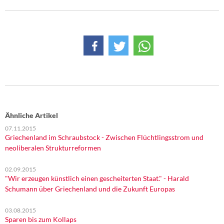
DIE LINKE
Weitere Themen
Memo-Gruppe
Institut Solidarische Moderne
Rosa-Luxemburg-Stiftung
Ähnliche Artikel
Über mich
07.11.2015
Griechenland im Schraubstock - Zwischen Flüchtlingsstrom und
neoliberalen Strukturreformen
Kontakt
02.09.2015
"Wir erzeugen künstlich einen gescheiterten Staat." - Harald
Schumann über Griechenland und die Zukunft Europas
03.08.2015
Sparen bis zum Kollaps