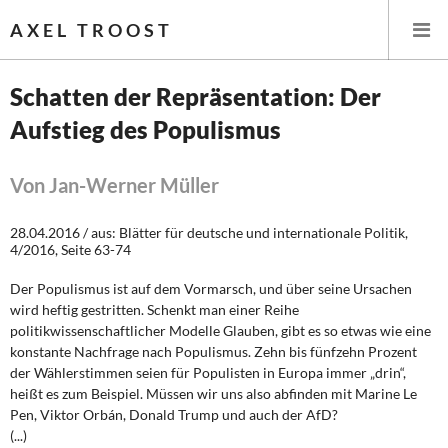
AXEL TROOST
Schatten der Repräsentation: Der
Aufstieg des Populismus
Startseite
Themen
Von Jan-Werner Müller
Leitlinien linker Wirtschafts- und Finanzpolitik
28.04.2016 / aus: Blätter für deutsche und internationale Politik,
4/2016, Seite 63-74
Wirtschaftspolitik
Der Populismus ist auf dem Vormarsch, und über seine Ursachen
wird heftig gestritten. Schenkt man einer Reihe
Steuer- und Finanzpolitik
politikwissenschaftlicher Modelle Glauben, gibt es so etwas wie eine
konstante Nachfrage nach Populismus. Zehn bis fünfzehn Prozent
Öffentliche Infrastruktur und Daseinsvorsorge
der Wählerstimmen seien für Populisten in Europa immer „drin“,
heißt es zum Beispiel. Müssen wir uns also abfinden mit Marine Le
Eurokrise und Griechenland
Pen, Viktor Orbán, Donald Trump und auch der AfD?
(...)