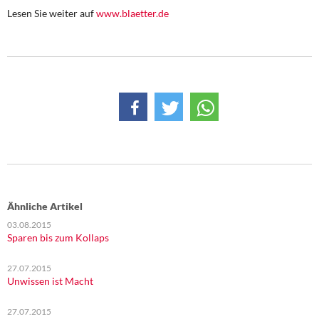
DIE LINKE
Lesen Sie weiter auf
www.blaetter.de
Weitere Themen
Memo-Gruppe
Institut Solidarische Moderne
Rosa-Luxemburg-Stiftung
Über mich
Ähnliche Artikel
Kontakt
03.08.2015
Sparen bis zum Kollaps
27.07.2015
Unwissen ist Macht
27.07.2015