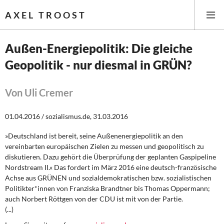
AXEL TROOST
Außen-Energiepolitik: Die gleiche
Geopolitik - nur diesmal in GRÜN?
Startseite
Themen
Von Uli Cremer
Leitlinien linker Wirtschafts- und Finanzpolitik
01.04.2016 / sozialismus.de, 31.03.2016
»Deutschland ist bereit, seine Außenenergiepolitik an den
Wirtschaftspolitik
vereinbarten europäischen Zielen zu messen und geopolitisch zu
diskutieren. Dazu gehört die Überprüfung der geplanten Gaspipeline
Steuer- und Finanzpolitik
Nordstream II.« Das fordert im März 2016 eine deutsch-französische
Achse aus GRÜNEN und sozialdemokratischen bzw. sozialistischen
Öffentliche Infrastruktur und Daseinsvorsorge
Politikter*innen von Franziska Brandtner bis Thomas Oppermann;
auch Norbert Röttgen von der CDU ist mit von der Partie.
Eurokrise und Griechenland
(...)