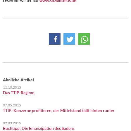
Lesen Sie weiter auf
www.sozialismus.de
DIE LINKE
Weitere Themen
Memo-Gruppe
Institut Solidarische Moderne
Rosa-Luxemburg-Stiftung
Über mich
Ähnliche Artikel
11.10.2015
Kontakt
Das TTIP-Regime
07.05.2015
TTIP: Konzerne profitieren, der Mittelstand fällt hinten runter
02.03.2015
Buchtipp: Die Emanzipation des Südens