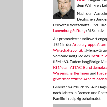
dem Wahlkreis Lei
Nach dem Aussche
Deutschen Bundest
Fellow für Wirtschafts- und Euro
Luxemburg Stiftung
(RLS) aktiv.
Als promovierter Volkswirt engag
1981 in der
Arbeitsgruppe Altern
Wirtschaftspolitik
(„Memo-Gruppe
Vorstandsmitglied des
Institut 
(ISM e.V.). Zudem langjährige Mit
IG Metall
,
ATTAC
,
Bund demokra
WissenschaftlerInnen
und
Förde
gewerkschaftliche Arbeitslosenar
Geboren wurde ich 1954 in Hage
nach Jahren in Bremen und Rost
Familie in Leipzig beheimatet.