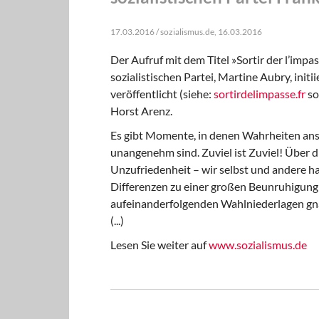
17.03.2016 / sozialismus.de, 16.03.2016
Der Aufruf mit dem Titel »Sortir der l’imp
sozialistischen Partei, Martine Aubry, init
veröffentlicht (siehe:
sortirdelimpasse.fr
so
Horst Arenz.
Es gibt Momente, in denen Wahrheiten ans
unangenehm sind. Zuviel ist Zuviel! Über di
Unzufriedenheit – wir selbst und andere h
Differenzen zu einer großen Beunruhigung 
aufeinanderfolgenden Wahlniederlagen g
(...)
Lesen Sie weiter auf
www.sozialismus.de