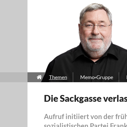
Themen
Memo-Gruppe
Die Sackgasse verla
Aufruf initiiert von der fr
sozialistischen Partei Fran