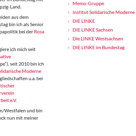
Memo-Gruppe
pzig-Land.
Institut Solidarische Moderne
iden aus dem
DIE LINKE
ag bin ich als Senior
DIE LINKE Sachsen
papolitik bei der
Rosa
Die LINKE Westsachsen
DIE LINKE im Bundestag
iere ich mich seit
ative
“), seit 2010 bin ich
Solidarische Moderne
gliedschaften u.a. bei
tischer
rverein
beit e.V.
n/Westfalen und bin
ock nun mit meiner