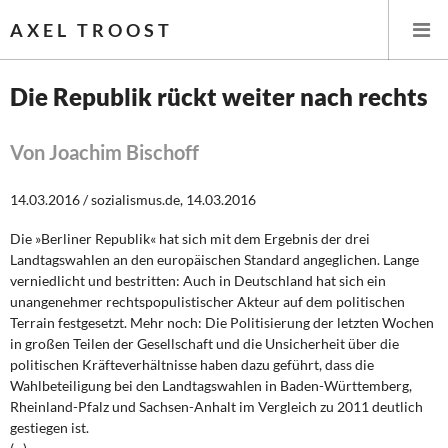
AXEL TROOST
Die Republik rückt weiter nach rechts
Startseite
Von Joachim Bischoff
Themen
14.03.2016 / sozialismus.de, 14.03.2016
Leitlinien linker Wirtschafts- und Finanzpolitik
Die »Berliner Republik« hat sich mit dem Ergebnis der drei
Landtagswahlen an den europäischen Standard angeglichen. Lange
Wirtschaftspolitik
verniedlicht und bestritten: Auch in Deutschland hat sich ein
unangenehmer rechtspopulistischer Akteur auf dem politischen
Steuer- und Finanzpolitik
Terrain festgesetzt. Mehr noch: Die Politisierung der letzten Wochen
in großen Teilen der Gesellschaft und die Unsicherheit über die
politischen Kräfteverhältnisse haben dazu geführt, dass die
Öffentliche Infrastruktur und Daseinsvorsorge
Wahlbeteiligung bei den Landtagswahlen in Baden-Württemberg,
Rheinland-Pfalz und Sachsen-Anhalt im Vergleich zu 2011 deutlich
Eurokrise und Griechenland
gestiegen ist.