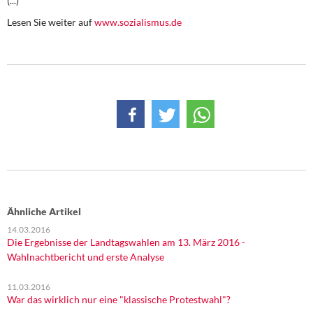
(...)
DIE LINKE
Lesen Sie weiter auf
www.sozialismus.de
Weitere Themen
Memo-Gruppe
Institut Solidarische Moderne
Rosa-Luxemburg-Stiftung
Über mich
Kontakt
Ähnliche Artikel
14.03.2016
Die Ergebnisse der Landtagswahlen am 13. März 2016 -
Wahlnachtbericht und erste Analyse
11.03.2016
War das wirklich nur eine "klassische Protestwahl"?