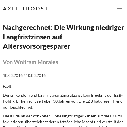
AXEL TROOST
Nachgerechnet: Die Wirkung niedriger
Langfristzinsen auf
Startseite
Altersvorsorgesparer
Themen
Von Wolfram Morales
Leitlinien linker Wirtschafts- und Finanzpolitik
10.03.2016 / 10.03.2016
Wirtschaftspolitik
Fazit:
Steuer- und Finanzpolitik
Der sinkende Trend langfristiger Zinssätze ist kein Ergebnis der EZB-
Politik. Er herrscht seit über 30 Jahren vor. Die EZB hat diesen Trend
Öffentliche Infrastruktur und Daseinsvorsorge
nur beschleunigt.
Die Kritik an der konkreten Höhe langfristiger Zinsen auf die EZB zu
Eurokrise und Griechenland
fokussieren, überzeichnet deren tatsächliche Macht und verstellt den