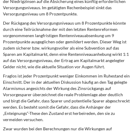
der Niedrigzinsen auf die Absicherung eines künftig erforderlichen
Versorgungsniveaus. Im getätigten Rechenbeispiel sinkt das
Versorgungsniveau um 8 Prozentpunkte.
Der Rückgang des Versorgungsniveaus um 8 Prozentpunkte könnte
durch eine Teilrücknahme der mit den letzten Rentenreformen
vorgenommenen langfristigen Rentenniveauabsenkung um 9
Prozentpunkte ausgeglichen oder gemildert werden. Dieser Weg ist
zudem sicherer bzw. wirkungsvoller als eine Subvention auf das
Sparen am Kapitalmarkt, denn eine Rentenniveauanhebung wirkt 1:1
auf das Versorgungsniveau, der Ertrag am Kapitalmarkt angelegter
Gelder nicht, wie die aktuelle Situation vor Augen führt.
Fraglos ist jeder Prozentpunkt weniger Einkommen im Ruhestand ein
Einschnitt. Der in der aktuellen Diskussion häufig an den Tag gelegte
Alarmismus angesichts der Wirkung des Zinsrückgangs auf
Vorsorgesparer überzeichnet die reale Problemlage aber deutlich
und birgt die Gefahr, dass Sparer und potentielle Sparer abgeschreckt
werden. Es besteht somit die Gefahr, dass die Anhänger der
„Enteignungs“-These den Zustand erst herbeireden, den sie zu
vermeiden versuchen.
Zwar wurden bei den Berechnungen nur die Wirkungen auf