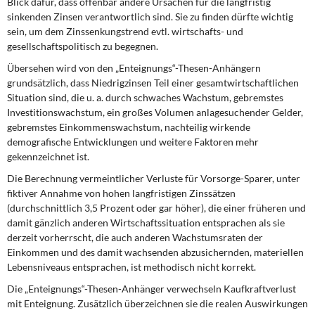
Blick dafür, dass offenbar andere Ursachen für die langfristig
DIE LINKE
sinkenden Zinsen verantwortlich sind. Sie zu finden dürfte wichtig
sein, um dem Zinssenkungstrend evtl. wirtschafts- und
Weitere Themen
gesellschaftspolitisch zu begegnen.
Übersehen wird von den „Enteignungs“-Thesen-Anhängern
Memo-Gruppe
grundsätzlich, dass Niedrigzinsen Teil einer gesamtwirtschaftlichen
Situation sind, die u. a. durch schwaches Wachstum, gebremstes
Institut Solidarische Moderne
Investitionswachstum, ein großes Volumen anlagesuchender Gelder,
gebremstes Einkommenswachstum, nachteilig wirkende
Rosa-Luxemburg-Stiftung
demografische Entwicklungen und weitere Faktoren mehr
gekennzeichnet ist.
Über mich
Die Berechnung vermeintlicher Verluste für Vorsorge-Sparer, unter
fiktiver Annahme von hohen langfristigen Zinssätzen
(durchschnittlich 3,5 Prozent oder gar höher), die einer früheren und
Kontakt
damit gänzlich anderen Wirtschaftssituation entsprachen als sie
derzeit vorherrscht, die auch anderen Wachstumsraten der
Einkommen und des damit wachsenden abzusichernden, materiellen
Lebensniveaus entsprachen, ist methodisch nicht korrekt.
Die „Enteignungs“-Thesen-Anhänger verwechseln Kaufkraftverlust
mit Enteignung. Zusätzlich überzeichnen sie die realen Auswirkungen