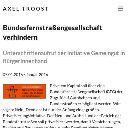
AXEL TROOST
Bundesfernstraßengesellschaft
verhindern
Startseite
Themen
Unterschriftenaufruf der Initiative Gemeingut in
BürgerInnenhand
Leitlinien linker Wirtschafts- und Finanzpolitik
07.01.2016 / Januar 2016
Wirtschaftspolitik
Privatem Kapital soll über eine
Bundesfernstraßengesellschaft (BFG) der
Steuer- und Finanzpolitik
Zugriff auf Autobahnen und
Bundesstraßen ermöglicht werden. Wir
Öffentliche Infrastruktur und Daseinsvorsorge
sagen: Nein! Denn das ist nur der Anfang einer großen
Privatisierungsinitiative. Der Neu- und Ausbau und der Betrieb der
Eurokrise und Griechenland
Bundesfernstraßen soll privatisiert werden, damit Versicherungen,
Banken und Baukonzerne daraus hohe Renditen ziehen können.