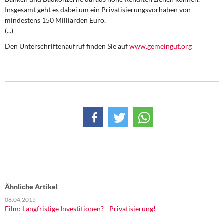
DIE LINKE
Insgesamt geht es dabei um ein Privatisierungsvorhaben von
mindestens 150 Milliarden Euro.
Weitere Themen
(...)
Den Unterschriftenaufruf finden Sie auf
www.gemeingut.org
Memo-Gruppe
Institut Solidarische Moderne
Rosa-Luxemburg-Stiftung
Über mich
Kontakt
Ähnliche Artikel
08.04.2015
Film: Langfristige Investitionen? - Privatisierung!