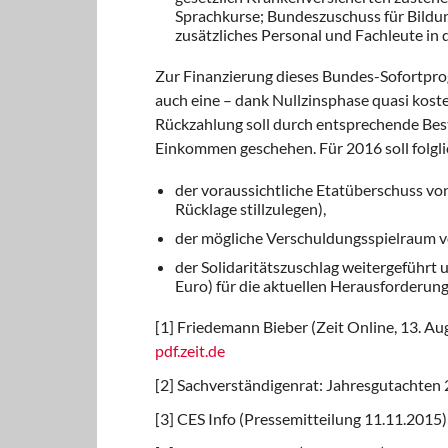
Sprachkurse; Bundeszuschuss für Bildun
zusätzliches Personal und Fachleute in 
Zur Finanzierung dieses Bundes-Sofortp
auch eine – dank Nullzinsphase quasi kost
Rückzahlung soll durch entsprechende B
Einkommen geschehen. Für 2016 soll folgli
der voraussichtliche Etatüberschuss von
Rücklage stillzulegen),
der mögliche Verschuldungsspielraum v
der Solidaritätszuschlag weitergeführt
Euro) für die aktuellen Herausforderu
[1] Friedemann Bieber (Zeit Online, 13. Au
pdf.zeit.de
[2] Sachverständigenrat: Jahresgutachten 
[3] CES Info (Pressemitteilung 11.11.2015)