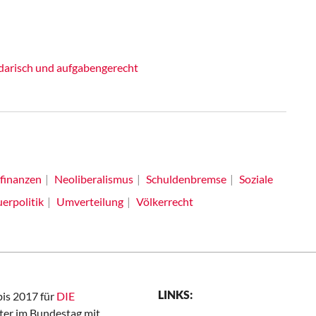
idarisch und aufgabengerecht
inanzen
Neoliberalismus
Schuldenbremse
Soziale
erpolitik
Umverteilung
Völkerrecht
LINKS:
bis 2017 für
DIE
er im Bundestag mit