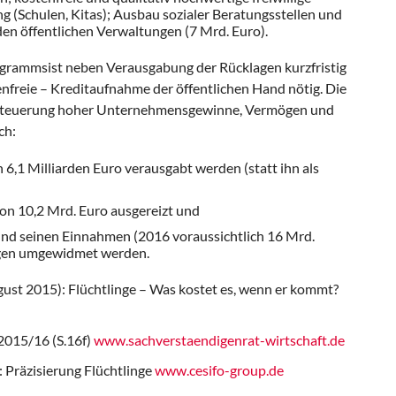
g (Schulen, Kitas); Ausbau sozialer Beratungsstellen und
den öffentlichen Verwaltungen (7 Mrd. Euro).
rogramms
ist neben Verausgabung der Rück­lagen kurzfristig
enfreie – Kreditaufnahme der öffentlichen Hand nötig. Die
esteuerung hoher Unternehmensgewinne, Vermögen und
ch:
 6,1 Milliarden Euro verausgabt werden (statt ihn als
on 10,2 Mrd. Euro ausgereizt und
 und seinen Einnahmen (2016 voraussichtlich 16 Mrd.
ngen umgewidmet werden.
gust 2015): Flüchtlinge – Was kostet es, wenn er kommt?
2015/16 (S.16f)
www.sachverstaendigenrat-wirtschaft.de
: Präzisierung Flüchtlinge
www.cesifo-group.de