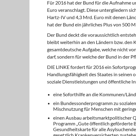
Für 2016
hat der Bund für die Aufnahme un
Euro veranschlagt. Diese untergliedern sic
Hartz-IV und 4,3 Mrd. Euro mit denen Län
hat der Bund ein jährliches Plus von 500 M
Der Bund deckt die voraussichtlich entsteh
bleibt weiterhin an den Ländern bzw. den K
gesamtdeutsche Aufgabe, welche nicht vo
darf, sondern für welche der Bund in der Pfl
DIE LINKE fordert für 2016 ein Sofortpro
Handlungsfähigkeit des Staates in seinen 
soziale Dienstleistungen und öffentliche I
eine Soforthilfe an die Kommunen/Lände
ein Bundessonderprogramm zu sozial
Mischnutzung für Menschen mit geringe
einen Ausbau arbeitsmarktpolitischer Q
Programm „Gute öffentlich geförderte B
Gesundheitskarte für alle Asylsuchende
gesetzlich Krankenversicherten zustehen