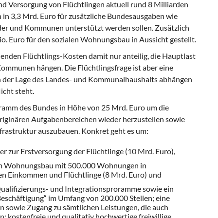
d Versorgung von Flüchtlingen aktuell rund 8 Milliarden
h in 3,3 Mrd. Euro für zusätzliche Bundesausgaben wie
der und Kommunen unterstützt werden sollen. Zusätzlich
io. Euro für den sozialen Wohnungsbau in Aussicht gestellt.
enden Flüchtlings-Kosten damit nur anteilig, die Hauptlast
ommunen hängen. Die Flücht­lingsfrage ist aber eine
n der Lage des Landes- und Kommunalhaushalts abhängen
icht steht.
gramm des Bundes in Höhe von 25 Mrd. Euro
um die
originären Aufgabenbereichen wieder herzustellen sowie
nfrastruktur auszubauen. Konkret geht es um:
r zur Erstversorgung der Flüchtlinge (10 Mrd. Euro),
em Wohnungsbau mit 500.000 Wohnungen in
n Einkommen und Flüchtlinge (8 Mrd. Euro) und
ualifizierungs- und Integrations­proramme sowie ein
eschäftigung“ im Umfang von 200.000 Stellen; eine
n sowie Zugang zu sämtlichen Leistungen, die auch
; kostenfreie und qualitativ hochwertige freiwillige