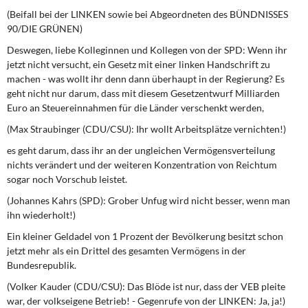
(Beifall bei der LINKEN sowie bei Abgeordneten des BÜNDNISSES
90/DIE GRÜNEN)
Deswegen, liebe Kolleginnen und Kollegen von der SPD: Wenn ihr
jetzt nicht versucht, ein Gesetz mit einer linken Handschrift zu
machen - was wollt ihr denn dann überhaupt in der Regierung? Es
geht nicht nur darum, dass mit diesem Gesetzentwurf Milliarden
Euro an Steuereinnahmen für die Länder verschenkt werden,
(Max Straubinger (CDU/CSU): Ihr wollt Arbeitsplätze vernichten!)
es geht darum, dass ihr an der ungleichen Vermögensverteilung
nichts verändert und der weiteren Konzentration von Reichtum
sogar noch Vorschub leistet.
(Johannes Kahrs (SPD): Grober Unfug wird nicht besser, wenn man
ihn wiederholt!)
Ein kleiner Geldadel von 1 Prozent der Bevölkerung besitzt schon
jetzt mehr als ein Drittel des gesamten Vermögens in der
Bundesrepublik.
(Volker Kauder (CDU/CSU): Das Blöde ist nur, dass der VEB pleite
war, der volkseigene Betrieb! - Gegenrufe von der LINKEN: Ja, ja!)