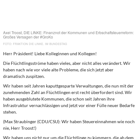
DIE LINKE
Weitere Themen
Memo-Gruppe
Axel Troost, DIE LINKE: Finanznot der Kommunen und Erbschaftsteuerreform:
Großes Versagen der #GroKo
FRAKTION DIE LINKE. IM BUNDESTAG
Institut Solidarische Moderne
Herr Präsident! Liebe Kolleginnen und Kollegen!
Rosa-Luxemburg-Stiftung
Die Flüchtlingsströme haben vieles, aber nicht alles verändert. Wir
haben nach wie vor viele alte Probleme, die sich jetzt aber
dramatisch zuspitzen.
Über mich
Wir haben seit Jahren kaputtgesparte Verwaltungen, die nun mit der
zunehmenden Zahl an Flüchtlingen erst recht überfordert sind. Wir
Kontakt
haben ausgeblutete Kommunen, die schon seit Jahren ihre
Infrastruktur vernachlässigen und jetzt vor einer Fülle neuer Bedarfe
stehen.
(Max Straubinger (CDU/CSU): Wir haben Steuereinnahmen wie noch
nie, Herr Troost!)
Wir haben uns nicht nur um die Flüchtlinge zu kümmern, die ab dem