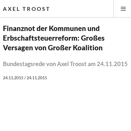
AXEL TROOST
Finanznot der Kommunen und
Erbschaftsteuerreform: Großes
Startseite
Versagen von Großer Koalition
Themen
Bundestagsrede von Axel Troost am 24.11.2015
Leitlinien linker Wirtschafts- und Finanzpolitik
24.11.2015 / 24.11.2015
Wirtschaftspolitik
Steuer- und Finanzpolitik
Öffentliche Infrastruktur und Daseinsvorsorge
Eurokrise und Griechenland