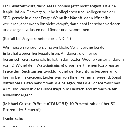
Ein Gesetzentwurf, der dieses Problem jetzt nicht angeht, ist eine
Kapitulation. Deswegen, liebe Kolleginnen und Kollegen von der
SPD, gerade in dieser Frage: Wenn ihr kämpft, dann könnt ihr
verlieren, aber wenn ihr nicht kämpft, dann habt ihr schon verloren,
und das geht zulasten der Länder und Kommunen.
(Beifall bei Abgeordneten der LINKEN)
Wir müssen versuchen, eine wirkliche Veränderung bei der
Erbschaftsteuer herbeizuführen. All denen, die hier so
herumschreien, sage ich: Es hat in der letzten Woche - unter anderem
vom DIW und dem
Wirtschaftsdienst
organisiert - einen Kongress zur
Frage der Reichtumsentwicklung und der Reichtumsbesteuerung
hier in Berlin gegeben. Leider war von Ihnen keiner anwesend. Sonst
hätten Sie Fakten bekommen, die belegen, dass die Schere zwischen
Arm und Reich in der Bundesrepublik Deutschland immer weiter
auseinandergeht.
(Michael Grosse-Brömer (CDU/CSU): 10 Prozent zahlen über 50
Prozent der Steuern!)
Danke schön.