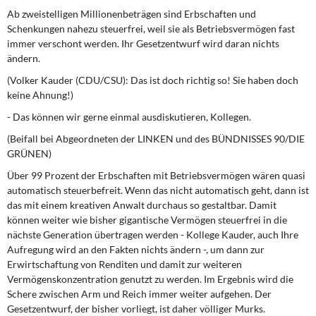
Ab zweistelligen Millionenbeträgen sind Erbschaften und
Schenkungen nahezu steuerfrei, weil sie als Betriebsvermögen fast
immer verschont werden. Ihr Gesetzentwurf wird daran nichts
ändern.
(Volker Kauder (CDU/CSU): Das ist doch richtig so! Sie haben doch
keine Ahnung!)
- Das können wir gerne einmal ausdiskutieren, Kollegen.
(Beifall bei Abgeordneten der LINKEN und des BÜNDNISSES 90/DIE
GRÜNEN)
Über 99 Prozent der Erbschaften mit Betriebsvermögen wären quasi
automatisch steuerbefreit. Wenn das nicht automatisch geht, dann ist
das mit einem kreativen Anwalt durchaus so gestaltbar. Damit
können weiter wie bisher gigantische Vermögen steuerfrei in die
nächste Generation übertragen werden - Kollege Kauder, auch Ihre
Aufregung wird an den Fakten nichts ändern -, um dann zur
Erwirtschaftung von Renditen und damit zur weiteren
Vermögenskonzentration genutzt zu werden. Im Ergebnis wird die
Schere zwischen Arm und Reich immer weiter aufgehen. Der
Gesetzentwurf, der bisher vorliegt, ist daher völliger Murks.