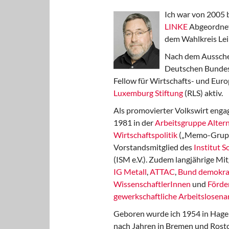
Ich war von 2005 
LINKE
Abgeordnet
dem Wahlkreis Lei
Nach dem Aussche
Deutschen Bundest
Fellow für Wirtschafts- und Euro
Luxemburg Stiftung
(RLS) aktiv.
Als promovierter Volkswirt engag
1981 in der
Arbeitsgruppe Altern
Wirtschaftspolitik
(„Memo-Gruppe
Vorstandsmitglied des
Institut 
(ISM e.V.). Zudem langjährige Mit
IG Metall
,
ATTAC
,
Bund demokra
WissenschaftlerInnen
und
Förde
gewerkschaftliche Arbeitslosenar
Geboren wurde ich 1954 in Hage
nach Jahren in Bremen und Rost