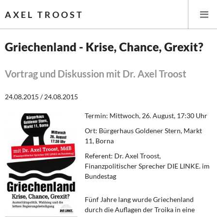
AXEL TROOST
Griechenland - Krise, Chance, Grexit?
Startseite
Vortrag und Diskussion mit Dr. Axel Troost
Themen
24.08.2015 / 24.08.2015
Leitlinien linker Wirtschafts- und Finanzpolitik
Termin: Mittwoch, 26. August, 17:30 Uhr
Ort: Bürgerhaus Goldener Stern, Markt
Wirtschaftspolitik
11, Borna
Referent: Dr. Axel Troost,
Steuer- und Finanzpolitik
Finanzpolitischer Sprecher DIE LINKE. im
Bundestag
Öffentliche Infrastruktur und Daseinsvorsorge
Fünf Jahre lang wurde Griechenland
Eurokrise und Griechenland
durch die Auflagen der Troika in eine