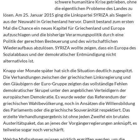
schwere humanitäre Krise getrieben, ohne
DIE LINKE
die eigentlichen Probleme des Landes zu
lösen. Am 25. Januar 2015 ging die Linkspartei SYRIZA als Siegerin
Weitere Themen
aus der Neuwahl in Griechenland hervor. Damit bestand zum ersten
Mal die Chance ein neues Kapitel für Griechenland und Europa
Memo-Gruppe
aufzuschlagen und die bisherige Verarmungspolitik durch eine
Politik der gerechten Besteuerung und des wirtschaftlichen
Institut Solidarische Moderne
Wiederaufbaus abzulösen. SYRIZA wollte zeigen, dass ein Europa des
Sozialabbaus und der demokratischer Entmündigung nicht
alternativlos ist.
Rosa-Luxemburg-Stiftung
Knapp vier Monate später hat sich die Situation deutlich zugespitzt.
Die Verhandlungen zwischen der griechischen Linksregierung und
Über mich
den Gläubigern der Euro-Gruppe zeigten das vollständige Fehlen
demokratischer Skrupel unter den angeblichen Verteidigern der
Kontakt
europäischen Demokratie. Es wurde weder das Referendum der
griechischen Wahlbevölkerung, noch in Ansätzen die Willensbildung
des Parlaments oder die griechische Souveränität respektiert. Das
erzielte Verhandlungsergebnis ist ohne jeden Zweifel ein brutales
Austeritätspaket, das an jenes der Vorgängerregierungen anknüpft, es
teilweise sogar noch verschärft.
Welche Maßnahmen müssen wirklich ergriffen werden, um die