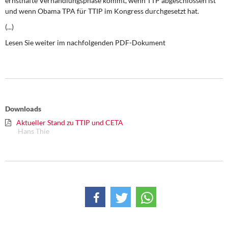
ernsthafte Verhandlungsphase kommt, wenn TTP abgeschlossen ist
DIE LINKE
und wenn Obama TPA für TTIP im Kongress durchgesetzt hat.
(...)
Weitere Themen
Lesen Sie weiter im nachfolgenden PDF-Dokument
Memo-Gruppe
Institut Solidarische Moderne
Rosa-Luxemburg-Stiftung
Downloads
Aktueller Stand zu TTIP und CETA
Über mich
Hans Thie
Kontakt