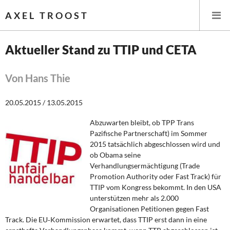
AXEL TROOST
Aktueller Stand zu TTIP und CETA
Startseite
Von Hans Thie
Themen
20.05.2015 / 13.05.2015
Leitlinien linker Wirtschafts- und Finanzpolitik
Abzuwarten bleibt, ob TPP Trans
Pazifische Partnerschaft) im Sommer
Wirtschaftspolitik
2015 tatsächlich abgeschlossen wird und
ob Obama seine
Steuer- und Finanzpolitik
Verhandlungsermächtigung (Trade
Promotion Authority oder Fast Track) für
TTIP vom Kongress bekommt. In den USA
Öffentliche Infrastruktur und Daseinsvorsorge
unterstützen mehr als 2.000
Organisationen Petitionen gegen Fast
Eurokrise und Griechenland
Track. Die EU‐Kommission erwartet, dass TTIP erst dann in eine