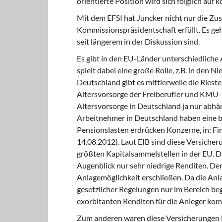
orientierte Position wird sich folglich auf
Mit dem EFSI hat Juncker nicht nur die Z
Kommissionspräsidentschaft erfüllt. Es ge
seit längerem in der Diskussion sind.
Es gibt in den EU-Länder unterschiedliche
spielt dabei eine große Rolle, z.B. in den 
Deutschland gibt es mittlerweile die Riest
Altersvorsorge der Freiberufler und KMU-
Altersvorsorge in Deutschland ja nur abhän
Arbeitnehmer in Deutschland haben eine betr
Pensionslasten erdrücken Konzerne, in: F
14.08.2012). Laut EIB sind diese Versicher
größten Kapitalsammelstellen in der EU. D
Augenblick nur sehr niedrige Renditen. De
Anlagemöglichkeit erschließen. Da die Anla
gesetzlicher Regelungen nur im Bereich beg
exorbitanten Renditen für die Anleger ko
Zum anderen waren diese Versicherungen i