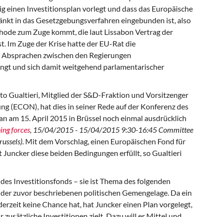
g einen Investitionsplan vorlegt und dass das Europäische
nkt in das Gesetzgebungsverfahren eingebunden ist, also
ode zum Zuge kommt, die laut Lissabon Vertrag der
. Im Zuge der Krise hatte der EU-Rat die
 Absprachen zwischen den Regierungen
ngt und sich damit weitgehend parlamentarischer
o Gualtieri, Mitglied der S&D-Fraktion und Vorsitzenger
g (ECON), hat dies in seiner Rede auf der Konferenz des
 am 15. April 2015 in Brüssel noch einmal ausdrücklich
ing forces
, 15/04/2015 - 15/04/2015 9:30-16:45 Committee
russels
)
. Mit dem Vorschlag, einen Europäischen Fond für
t Juncker diese beiden Bedingungen erfüllt, so Gualtieri
 des Investitionsfonds – sie ist Thema des folgenden
us der zuvor beschriebenen politischen Gemengelage. Da ein
derzeit keine Chance hat, hat Juncker einen Plan vorgelegt,
r zusätzliche Investitionen zielt. Dazu will er Mittel und