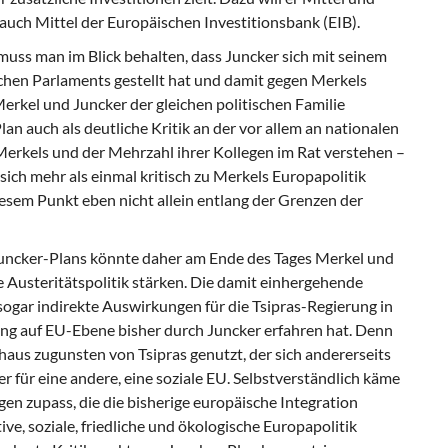
ch Mittel der Europäischen Investitionsbank (EIB).
muss man im Blick behalten, dass Juncker sich mit seinem
schen Parlaments gestellt hat und damit gegen Merkels
Merkel und Juncker der gleichen politischen Familie
n auch als deutliche Kritik an der vor allem an nationalen
Merkels und der Mehrzahl ihrer Kollegen im Rat verstehen –
ich mehr als einmal kritisch zu Merkels Europapolitik
diesem Punkt eben nicht allein entlang der Grenzen der
uncker-Plans könnte daher am Ende des Tages Merkel und
e Austeritätspolitik stärken. Die damit einhergehende
ogar indirekte Auswirkungen für die Tsipras-Regierung in
ung auf EU-Ebene bisher durch Juncker erfahren hat. Denn
chaus zugunsten von Tsipras genutzt, der sich andererseits
er für eine andere, eine soziale EU. Selbstverständlich käme
en zupass, die die bisherige europäische Integration
ive, soziale, friedliche und ökologische Europapolitik