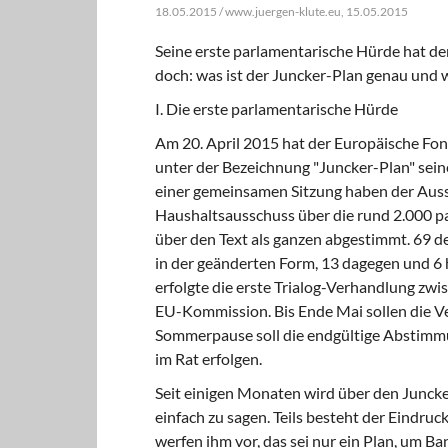
18.05.2015 / www.juergen-klute.eu, 15.05.2015
Seine erste parlamentarische Hürde hat de
doch: was ist der Juncker-Plan genau und w
I. Die erste parlamentarische Hürde
Am 20. April 2015 hat der Europäische Fond
unter der Bezeichnung "Juncker-Plan" sei
einer gemeinsamen Sitzung haben der Auss
Haushaltsausschuss über die rund 2.000 
über den Text als ganzen abgestimmt. 69 
in der geänderten Form, 13 dagegen und 6 h
erfolgte die erste Trialog-Verhandlung z
EU-Kommission. Bis Ende Mai sollen die V
Sommerpause soll die endgültige Abstimm
im Rat erfolgen.
Seit einigen Monaten wird über den Juncker-
einfach zu sagen. Teils besteht der Eindruck
werfen ihm vor, das sei nur ein Plan, um B