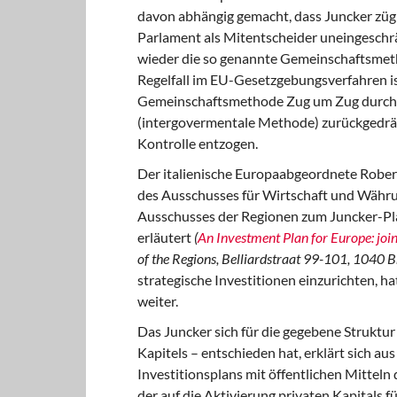
davon abhängig gemacht, dass Juncker zügi
Parlament als Mitentscheider uneingeschrä
wieder die so genannte Gemeinschaftsmeth
Regelfall im EU-Gesetzgebungsverfahren ist
Gemeinschaftsmethode Zug um Zug durch
(intergovermentale Methode) zurückgedrä
Kontrolle entzogen.
Der italienische Europaabgeordnete Robert
des Ausschusses für Wirtschaft und Währun
Ausschusses der Regionen zum Juncker-Plan
erläutert
(
An Investment Plan for Europe: join
of the Regions, Belliardstraat 99-101, 1040 B
strategische Investitionen einzurichten, ha
weiter.
Das Juncker sich für die gegebene Struktur
Kapitels – entschieden hat, erklärt sich a
Investitionsplans mit öffentlichen Mitteln 
der auf die Aktivierung privaten Kapitals fü