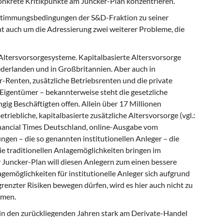
 konkrete Kritikpunkte am Juncker-Plan konzentrieren.
ustimmungsbedingungen der S&D-Fraktion zu seiner
ht auch um die Adressierung zwei weiterer Probleme, die
 Altersvorsorgesysteme. Kapitalbasierte Altersvorsorge
Niederlanden und in Großbritannien. Aber auch in
er-Renten, zusätzliche Betriebsrenten und die private
Eigentümer – bekannterweise steht die gesetzliche
gig Beschäftigten offen. Allein über 17 Millionen
iebliche, kapitalbasierte zusätzliche Altersvorsorge (vgl.:
inancial Times Deutschland, online-Ausgabe vom
ungen – die so genannten institutionellen Anleger – die
ie traditionellen Anlagemöglichkeiten bringen im
r Juncker-Plan will diesen Anlegern zum einen bessere
gemöglichkeiten für institutionelle Anleger sich aufgrund
renzter Risiken bewegen dürfen, wird es hier auch nicht zu
mmen.
n den zurückliegenden Jahren stark am Derivate-Handel