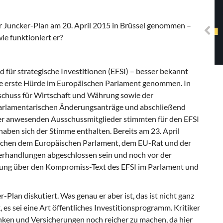
Solidarisches EUropa -
Mosaiklinke Perspektiven
r Juncker-Plan am 20. April 2015 in Brüssel genommen –
ie funktioniert er?
 für strategische Investitionen (EFSI) – besser bekannt
ne erste Hürde im Europäischen Parlament genommen. In
chuss für Wirtschaft und Währung sowie der
parlamentarischen Änderungsanträge und abschließend
der anwesenden Ausschussmitglieder stimmten für den EFSI
aben sich der Stimme enthalten. Bereits am 23. April
wischen dem Europäischen Parlament, dem EU-Rat und der
erhandlungen abgeschlossen sein und noch vor der
ung über den Kompromiss-Text des EFSI im Parlament und
Plan diskutiert. Was genau er aber ist, das ist nicht ganz
, es sei eine Art öffentliches Investitionsprogramm. Kritiker
anken und Versicherungen noch reicher zu machen, da hier