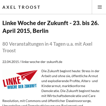
AXEL TROOST
Linke Woche der Zukunft - 23. bis 26.
April 2015, Berlin
Startseite
Themen
80 Veranstaltungen in 4 Tagen u.a. mit Axel
Troost
Leitlinien linker Wirtschafts- und Finanzpolitik
22.04.2015 / linke-woche-der-zukunft.de
Wirtschaftspolitik
Die Zukunft beginnt heute: Stress in der
Arbeit und ohne sie, öffentliche Armut
Steuer- und Finanzpolitik
und explodierende Profite, Alters- und
Kinderarmut, marktkonforme
Öffentliche Infrastruktur und Daseinsvorsorge
Demokratie. Die Zukunft beginnt heute:
mit Wirtschaftsdemokratie und Care
Eurokrise und Griechenland
Revolution, mit Commons und öffentlicher Daseinsvorsorge,
Umverteilen und Demokratisierung von Parlament und