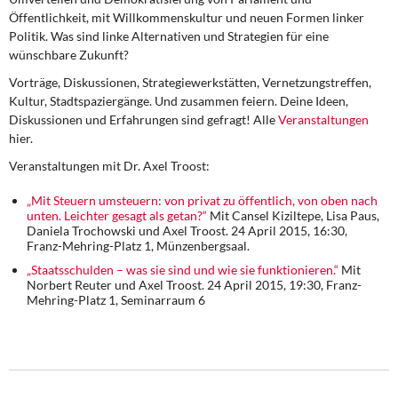
DIE LINKE
Öffentlichkeit, mit Willkommenskultur und neuen Formen linker
Politik. Was sind linke Alternativen und Strategien für eine
Weitere Themen
wünschbare Zukunft?
Vorträge, Diskussionen, Strategiewerkstätten, Vernetzungstreffen,
Memo-Gruppe
Kultur, Stadtspaziergänge. Und zusammen feiern. Deine Ideen,
Diskussionen und Erfahrungen sind gefragt! Alle
Veranstaltungen
Institut Solidarische Moderne
hier.
Veranstaltungen mit Dr. Axel Troost:
Rosa-Luxemburg-Stiftung
„Mit Steuern umsteuern: von privat zu öffentlich, von oben nach
unten. Leichter gesagt als getan?“
Mit Cansel Kiziltepe, Lisa Paus,
Über mich
Daniela Trochowski und Axel Troost. 24 April 2015, 16:30,
Franz-Mehring-Platz 1, Münzenbergsaal.
Kontakt
„Staatsschulden – was sie sind und wie sie funktionieren.“
Mit
Norbert Reuter und Axel Troost. 24 April 2015, 19:30, Franz-
Mehring-Platz 1, Seminarraum 6