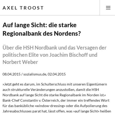
AXEL TROOST
Auf lange Sicht: die starke
Regionalbank des Nordens?
Startseite
Themen
Über die HSH Nordbank und das Versagen der
politischen Elite von Joachim Bischoff und
Leitlinien linker Wirtschafts- und Finanzpolitik
Norbert Weber
Wirtschaftspolitik
08.04.2015 / sozialismus.de, 02.04.2015
Steuer- und Finanzpolitik
»Jetzt geht es darum, im Schulterschluss mit unseren Eigentümern
auch strukturelle Veränderungen anzustoßen, damit die HSH
Öffentliche Infrastruktur und Daseinsvorsorge
Nordbank auf lange Sicht die starke Regionalbank im Norden ist.«
Bank-Chef Constantin v. Österreich, der immer ein treffendes Wort
für das bankübliche »window-dressing« oder die Aufpolierung des
Eurokrise und Griechenland
Jahresabschlusses parat hat, lässt offen, was »auf lange Sicht« heißen