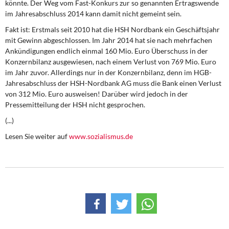
könnte. Der Weg vom Fast-Konkurs zur so genannten Ertragswende
DIE LINKE
im Jahresabschluss 2014 kann damit nicht gemeint sein.
Weitere Themen
Fakt ist: Erstmals seit 2010 hat die HSH Nordbank ein Geschäftsjahr
mit Gewinn abgeschlossen. Im Jahr 2014 hat sie nach mehrfachen
Ankündigungen endlich einmal 160 Mio. Euro Überschuss in der
Memo-Gruppe
Konzernbilanz ausgewiesen, nach einem Verlust von 769 Mio. Euro
im Jahr zuvor. Allerdings nur in der Konzernbilanz, denn im HGB-
Institut Solidarische Moderne
Jahresabschluss der HSH-Nordbank AG muss die Bank einen Verlust
von 312 Mio. Euro ausweisen! Darüber wird jedoch in der
Rosa-Luxemburg-Stiftung
Pressemitteilung der HSH nicht gesprochen.
(...)
Über mich
Lesen Sie weiter auf
www.sozialismus.de
Kontakt