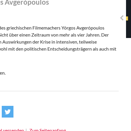
s Avgerópoulos
Solidarisches EUropa -
Mosaiklinke Perspektiven
s griechischen Filmemachers Yórgos Avgerópoulos
 Sicht über einen Zeitraum von mehr als vier Jahren. Der
n Auswirkungen der Krise in intensiven, teilweise
ohl mit den politischen Entscheidungsträgern als auch mit
en.
el versenden
Zum Seitenanfang