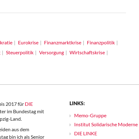
ratie
Eurokrise
Finanzmarktkrise
Finanzpolitik
g
Steuerpolitik
Versorgung
Wirtschaftskrise
LINKS:
bis 2017 für
DIE
er im Bundestag mit
Memo-Gruppe
pzig-Land.
Institut Solidarische Moderne
iden aus dem
DIE LINKE
ag bin ich als Senior