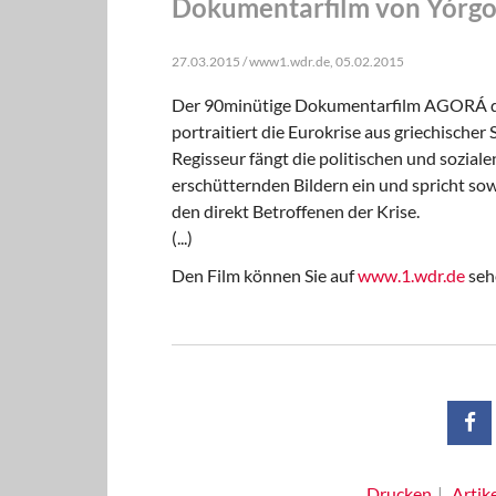
Dokumentarfilm von Yórgo
27.03.2015 / www1.wdr.de, 05.02.2015
Der 90minütige Dokumentarfilm AGORÁ de
portraitiert die Eurokrise aus griechischer
Regisseur fängt die politischen und soziale
erschütternden Bildern ein und spricht sow
den direkt Betroffenen der Krise.
(...)
Den Film können Sie auf
www.1.wdr.de
seh
Drucken
Artik