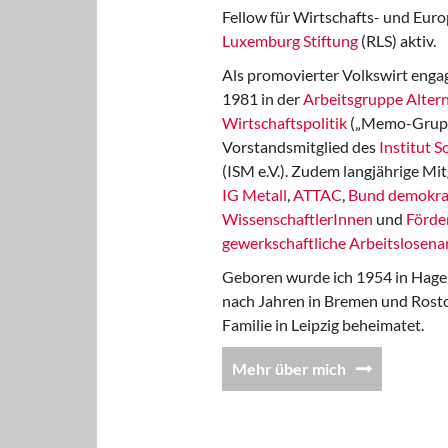
Fellow für Wirtschafts- und Euro
Luxemburg Stiftung
(RLS) aktiv.
Als promovierter Volkswirt engag
1981 in der
Arbeitsgruppe Altern
Wirtschaftspolitik
(„Memo-Gruppe
Vorstandsmitglied des
Institut 
(ISM e.V.). Zudem langjährige Mit
IG Metall
,
ATTAC
,
Bund demokra
WissenschaftlerInnen
und
Förde
gewerkschaftliche Arbeitslosenar
Geboren wurde ich 1954 in Hage
nach Jahren in Bremen und Rost
Familie in Leipzig beheimatet.
Mehr über mich