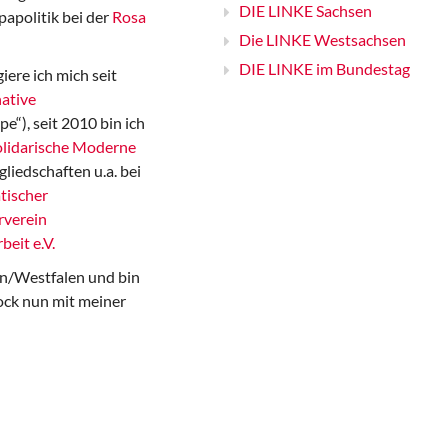
DIE LINKE Sachsen
papolitik bei der
Rosa
Die LINKE Westsachsen
DIE LINKE im Bundestag
iere ich mich seit
ative
“), seit 2010 bin ich
Solidarische Moderne
gliedschaften u.a. bei
tischer
rverein
beit e.V.
n/Westfalen und bin
ock nun mit meiner