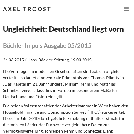
AXEL TROOST
Ungleichheit: Deutschland liegt vorn
Startseite
Böckler Impuls Ausgabe 05/2015
Themen
24.03.2015 / Hans-Böckler-Stiftung, 19.03.2015
Leitlinien linker Wirtschafts- und Finanzpolitik
Die Vermögen in modernen Gesellschaften sind extrem ungleich
verteilt – so lautet eine zentrale Erkenntnis von Thomas Piketty in
Wirtschaftspolitik
„Das Kapital im 21. Jahrhundert“. Miriam Rehm und Matthias
Schnetzer zeigen, dass dies in Europa in besonderem Maße für
Steuer- und Finanzpolitik
Deutschland und Österreich gilt.
Die beiden Wissenschaftler der Arbeiterkammer in Wien haben den
Öffentliche Infrastruktur und Daseinsvorsorge
Household Finance and Consumption Survey (HFCS) ausgewertet.
Diese im Jahr 2010 durchgeführte Erhebung enthalte erstmals für
Eurokrise und Griechenland
die meisten Länder der Eurozone vergleichbare Daten zur
Vermögensverteilung, schreiben Rehm und Schnetzer. Dank