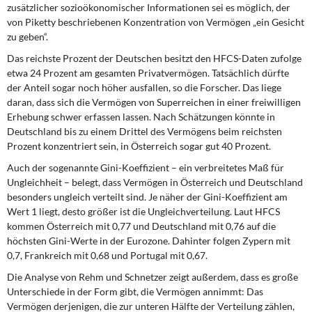
DIE LINKE
zusätzlicher sozioökonomischer Informationen sei es möglich, der
von Piketty beschriebenen Konzentration von Vermögen „ein Gesicht
zu geben“.
Weitere Themen
Das reichste Prozent der Deutschen besitzt den HFCS-Daten zufolge
Memo-Gruppe
etwa 24 Prozent am gesamten Privatvermögen. Tatsächlich dürfte
der Anteil sogar noch höher ausfallen, so die Forscher. Das liege
daran, dass sich die Vermögen von Superreichen in einer freiwilligen
Institut Solidarische Moderne
Erhebung schwer erfassen lassen. Nach Schätzungen könnte in
Deutschland bis zu einem Drittel des Vermögens beim reichsten
Rosa-Luxemburg-Stiftung
Prozent konzentriert sein, in Österreich sogar gut 40 Prozent.
Auch der sogenannte Gini-Koeffizient – ein verbreitetes Maß für
Über mich
Ungleichheit – belegt, dass Vermögen in Österreich und Deutschland
besonders ungleich verteilt sind. Je näher der Gini-Koeffizient am
Kontakt
Wert 1 liegt, desto größer ist die Ungleichverteilung. Laut HFCS
kommen Österreich mit 0,77 und Deutschland mit 0,76 auf die
höchsten Gini-Werte in der Eurozone. Dahinter folgen Zypern mit
0,7, Frankreich mit 0,68 und Portugal mit 0,67.
Die Analyse von Rehm und Schnetzer zeigt außerdem, dass es große
Unterschiede in der Form gibt, die Vermögen annimmt: Das
Vermögen derjenigen, die zur unteren Hälfte der Verteilung zählen,