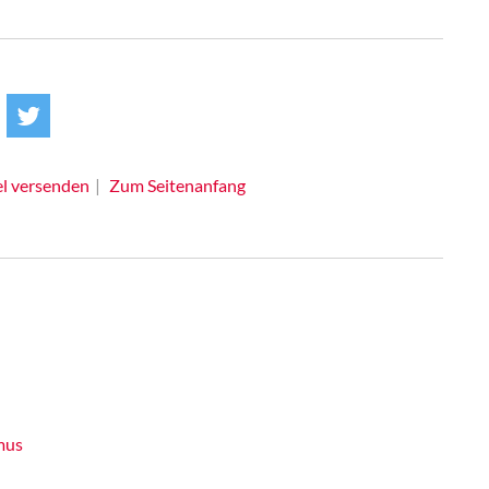
el versenden
Zum Seitenanfang
mus