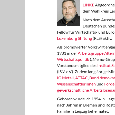
LINKE
Abgeordnet
dem Wahlkreis Lei
Nach dem Aussche
Deutschen Bundest
Fellow für Wirtschafts- und Euro
Luxemburg Stiftung
(RLS) aktiv.
Als promovierter Volkswirt engag
1981 in der
Arbeitsgruppe Altern
Wirtschaftspolitik
(„Memo-Gruppe
Vorstandsmitglied des
Institut 
(ISM e.V.). Zudem langjährige Mit
IG Metall
,
ATTAC
,
Bund demokra
WissenschaftlerInnen
und
Förde
gewerkschaftliche Arbeitslosenar
Geboren wurde ich 1954 in Hage
nach Jahren in Bremen und Rost
Familie in Leipzig beheimatet.