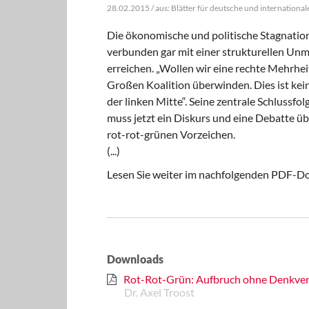
28.02.2015 / aus: Blätter für deutsche und internationale
Die ökonomische und politische Stagnation
verbunden gar mit einer strukturellen Unm
erreichen. „Wollen wir eine rechte Mehrheit
Großen Koalition überwinden. Dies ist kein
der linken Mitte“. Seine zentrale Schlussfo
muss jetzt ein Diskurs und eine Debatte 
rot-rot-grünen Vorzeichen.
(...)
Lesen Sie weiter im nachfolgenden PDF-
Downloads
Rot-Rot-Grün: Aufbruch ohne Denkve
Dr. Axel Troost