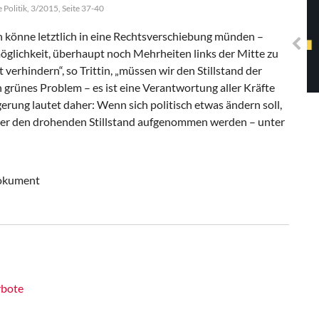
Solidarisches EUropa -
 Politik, 3/2015, Seite 37-40
Mosaiklinke Perspektiven
 könne letztlich in eine Rechtsverschiebung münden –
öglichkeit, überhaupt noch Mehrheiten links der Mitte zu
 verhindern“, so Trittin, „müssen wir den Stillstand der
 grünes Problem – es ist eine Verantwortung aller Kräfte
lgerung lautet daher: Wenn sich politisch etwas ändern soll,
über den drohenden Stillstand aufgenommen werden – unter
Dokument
rbote