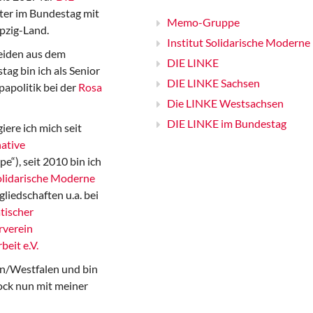
er im Bundestag mit
Memo-Gruppe
pzig-Land.
Institut Solidarische Moderne
iden aus dem
DIE LINKE
ag bin ich als Senior
DIE LINKE Sachsen
papolitik bei der
Rosa
Die LINKE Westsachsen
DIE LINKE im Bundestag
iere ich mich seit
ative
“), seit 2010 bin ich
Solidarische Moderne
gliedschaften u.a. bei
tischer
rverein
beit e.V.
n/Westfalen und bin
ock nun mit meiner