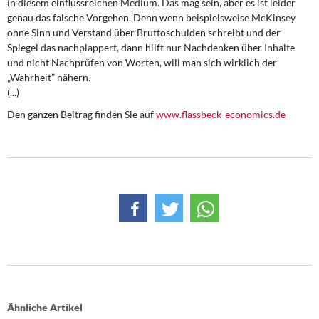
in diesem einflussreichen Medium. Das mag sein, aber es ist leider
DIE LINKE
genau das falsche Vorgehen. Denn wenn beispielsweise McKinsey
ohne Sinn und Verstand über Bruttoschulden schreibt und der
Weitere Themen
Spiegel das nachplappert, dann hilft nur Nachdenken über Inhalte
und nicht Nachprüfen von Worten, will man sich wirklich der
Memo-Gruppe
„Wahrheit” nähern.
(...)
Institut Solidarische Moderne
Den ganzen Beitrag finden Sie auf
www.flassbeck-economics.de
Rosa-Luxemburg-Stiftung
Über mich
Kontakt
Ähnliche Artikel