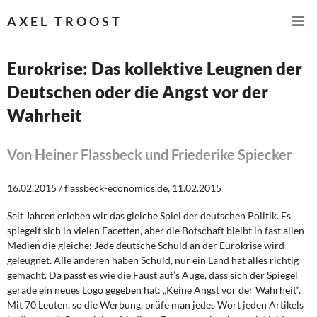
AXEL TROOST
Eurokrise: Das kollektive Leugnen der
Deutschen oder die Angst vor der
Startseite
Wahrheit
Themen
Von Heiner Flassbeck und Friederike Spiecker
Leitlinien linker Wirtschafts- und Finanzpolitik
16.02.2015 / flassbeck-economics.de, 11.02.2015
Wirtschaftspolitik
Seit Jahren erleben wir das gleiche Spiel der deutschen Politik. Es
Steuer- und Finanzpolitik
spiegelt sich in vielen Facetten, aber die Botschaft bleibt in fast allen
Medien die gleiche: Jede deutsche Schuld an der Eurokrise wird
Öffentliche Infrastruktur und Daseinsvorsorge
geleugnet. Alle anderen haben Schuld, nur ein Land hat alles richtig
gemacht. Da passt es wie die Faust auf’s Auge, dass sich der Spiegel
gerade ein neues Logo gegeben hat: „Keine Angst vor der Wahrheit“.
Eurokrise und Griechenland
Mit 70 Leuten, so die Werbung, prüfe man jedes Wort jeden Artikels