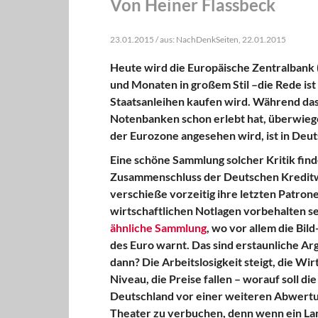
Von Heiner Flassbeck
23.01.2015 / aus: NachDenkSeiten, 22.01.2015
Heute wird die Europäische Zentralbank 
und Monaten in großem Stil –die Rede ist 
Staatsanleihen kaufen wird. Während das
Notenbanken schon erlebt hat, überwiegen
der Eurozone angesehen wird, ist in Deu
Eine schöne Sammlung solcher Kritik find
Zusammenschluss der Deutschen Kreditwir
verschieße vorzeitig ihre letzten Patrone
wirtschaftlichen Notlagen vorbehalten se
ähnliche Sammlung
, wo vor allem die Bil
des Euro warnt. Das sind erstaunliche Ar
dann? Die Arbeitslosigkeit steigt, die Wi
Niveau, die Preise fallen – worauf soll 
Deutschland vor einer weiteren Abwertun
Theater zu verbuchen, denn wenn ein Lan