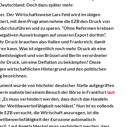
Deutschland. Doch dazu später mehr.
oser. Der Wirtschaftsweise Lars Feld wird im obigen
zitiert, mit dem Programm nehme die EZB den Druck von
en durchzuführen und zu sparen. “Ohne Reformen krebsen
 negativen Auswirkungen auf unseren Export dorthin”,
hr Druck brauchen also Italien und Frankreich, damit
n kann. Was ist eigentlich noch mehr Druck als eine
beitslosigkeit und von Brüssel und Berlin verordneter
r Druck, um eine Deflation zu bekämpfen? Diese
n wirtschaftlichen Hintergrund und den politischen
g bezeichnen.
ument wurde von höchster deutscher Stelle aufgegriffen
lerin mahnte bei einem Besuch der Börse in Frankfurt
laut
: „Es muss verhindert werden, dass durch das Handeln
er Wettbewerbsfähigkeit nachlässt.“ Nun ist es vollends
e EZB versucht, die Wirtschaft anzuregen, ist die
ettbewerbsfähigkeit der Eurozone automatisch
iert). Laut Angela Merkel muss verhindert werden, dass