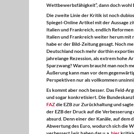
Wettbewerbsfähigkeit“, dann doch wohl 
Die zweite Linie der Kritik ist noch dubi
Spiegel-Online Artikel mit der Aussage 
Italien und Frankreich, endlich Reform
Italien und Frankreich weiter herum mit
habe er der Bild-Zeitung gesagt. Noch me
Deutschland noch mehr dorthin exportiere
jahrelange Rezession, als extrem hohe Ar
Sparzwang? Warum braucht man noch meh
Äußerung kann man vor dem gegenwärtige
Perspektiven nur als vollkommen unsinni
Es kommt aber noch besser. Das Feld-Arg
und sogar konkretisiert. Die Bundeskanz
FAZ
die EZB zur Zurückhaltung und sagte
der EZB der Druck auf die Verbesserung d
absurd. Denn einer der Kanäle, auf dem di
Abwertung des Euro, wodurch sich die W
verbessert (wir haben das u.a.
hier
kritis