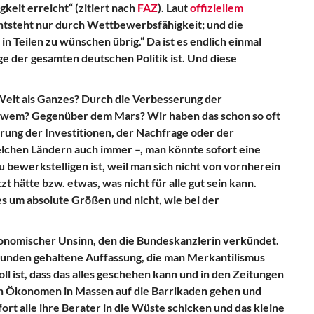
eit erreicht“ (zitiert nach
FAZ
). Laut
offiziellem
ntsteht nur durch Wettbewerbsfähigkeit; und die
n Teilen zu wünschen übrig.“ Da ist es endlich einmal
e der gesamten deutschen Politik ist. Und diese
Welt als Ganzes? Durch die Verbesserung der
wem? Gegenüber dem Mars? Wir haben das schon so oft
rung der Investitionen, der Nachfrage oder der
lchen Ländern auch immer –, man könnte sofort eine
u bewerkstelligen ist, weil man sich nicht von vornherein
t hätte bzw. etwas, was nicht für alle gut sein kann.
es um absolute Größen und nicht, wie bei der
ökonomischer Unsinn, den die Bundeskanzlerin verkündet.
rwunden gehaltene Auffassung, die man Merkantilismus
Toll ist, dass das alles geschehen kann und in den Zeitungen
hen Ökonomen in Massen auf die Barrikaden gehen und
fort alle ihre Berater in die Wüste schicken und das kleine