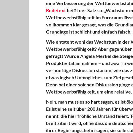
eine Verbesserung der Wettbewerbsfähigk
Redetext
heißt der Satz so: „Wachstum e
Wettbewerbsfähigkeit im Euroraum lässt i
vollkommen klar gesagt, was die Grundlag
Grundlage ist schlicht und einfach falsch.
Wie entsteht wohl das Wachstum in der 
Wettbewerbsfähigkeit? Aber gegenüber 
gefragt! Würde Angela Merkel die Steige
Produktivität anmahnen – und zwar in we
vernünftige Diskussion starten, wie das z
etwas logisch Unmögliches zum Ziel gesetz
Denn bei einer solchen Diskussion ginge 
Wettbewerbsfähigkeit, um eine relative.
Nein, man muss es so hart sagen, es ist 
Es ist eine seit über 200 Jahren für übe
nennt, die hier fröhliche Urständ feiert. 
breit zitiert wird, ohne dass die deutsc
ihrer Regierungschefin sagen, sie solle so