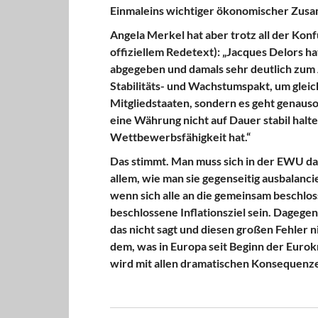
Einmaleins wichtiger ökonomischer Zus
Angela Merkel hat aber trotz all der Konf
offiziellem Redetext): „Jacques Delors h
abgegeben und damals sehr deutlich zum 
Stabilitäts- und Wachstumspakt, um glei
Mitgliedstaaten, sondern es geht genauso
eine Währung nicht auf Dauer stabil halt
Wettbewerbsfähigkeit hat.“
Das stimmt. Man muss sich in der EWU da
allem, wie man sie gegenseitig ausbalanci
wenn sich alle an die gemeinsam beschlos
beschlossene Inflationsziel sein. Dagege
das nicht sagt und diesen großen Fehler ni
dem, was in Europa seit Beginn der Eurok
wird mit allen dramatischen Konsequenzen