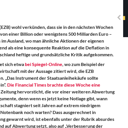
Solidarisches EUropa -
Mosaiklinke Perspektiven
(EZB) wohl verkünden, dass sie in den nächsten Wochen
von einer Billion oder wenigstens 500 Milliarden Euro –
 im Ausland, wo man ähnliche Aktionen der eigenen
d als eine konsequente Reaktion auf die Deflation in
tschland heftige und grundsätzliche Kritik aufgekommen.
et sich etwa
bei Spiegel-Online
, wo zum Beispiel der
tschaft mit der Aussage zitiert wird, die EZB
n. „Das Instrument der Staatsanleihekäufe sollte
in”.
Die Financial Times brachte diese Woche eine
d-Zeitung hervorsticht, die vor einer weiteren Abwertung
gumente, denn wenn es jetzt keine Notlage gibt, wann
rtschaft stagniert seit Jahren auf extrem niedrigem
die Notenbank noch warten? Dass ausgerechnet in
g gewarnt wird, ist ebenfalls unter der Rubrik absurdes
d auf Abwertung setzt, also auf „Verbesserung der