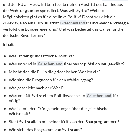
DIE LINKE
und der EU an – es wird bereits über einen Austritt des Landes aus
der Währungsunion spekuliert. Was will Syriza? Welche
Weitere Themen
Möglichkeiten gibt es für eine linke Politik? Droht wirklich ein
«Grexit», also ein Euro-Austritt
Griechenland
s? Und welche Strategie
verfolgt die Bundesregierung? Und was bedeutet das Ganze für die
Memo-Gruppe
deutsche Bevölkerung?
Inhalt:
Institut Solidarische Moderne
Was ist der grundsätzliche Konflikt?
Rosa-Luxemburg-Stiftung
Warum wird in
Griechenland
überhaupt plötzlich neu gewählt?
Mischt sich die EU in die griechischen Wahlen ein?
Über mich
Wie sind die Prognosen für den Wahlausgang?
Was geschieht nach der Wahl?
Kontakt
Warum hält Syriza einen Politikwechsel in
Griechenland
für
nötig?
Was ist mit den Erfolgsmeldungen über die griechische
Wirtschaft?
Steht Syriza allein mit seiner Kritik an den Sparprogrammen?
Wie sieht das Programm von Syriza aus?