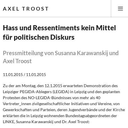
AXEL TROOST
Hass und Ressentiments kein Mittel
für politischen Diskurs
Startseite
Themen
Pressmitteilung von Susanna Karawanskij und
Axel Troost
Memo-Gruppe
11.01.2015 / 11.01.2015
Institut Solidarische Moderne
Zu der am Montag, den 12.1.2015 erwarteten Demonstration des
Leipziger PEGIDA-Ablegers (LEGIDA) in Leipzig und den geplanten
Rosa-Luxemburg-Stiftung
Protesten des NO-LEGIDA-Bündnisses von mehr als 40
Vertreter_innen zivilgesellschaftlicher Initiativen und Vereine, von
Über mich
Gewerkschaften und Parteien, deren Jugendverbände und der Kirche
erklärten die in Leipzig wohnenden Bundestagsabgeordneten der
LINKE, Susanna Karawanskij und Dr. Axel Troost:
Kontakt