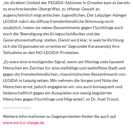
„Im direkten Umfeld der PEGIDA-Aktionen in Dresden kam es bereits
zu erschreckenden Übergriffen, zu offener Gewalt an
augenscheinlich migrantischen Jugendlichen. Der Leipziger Ableger
LEGIDA nährt die diffuse fremdenfeindliche Stimmung noch
zusätzlich, indem sie neben Ressentiments gegen Flüchtlinge auch
noch die 'Beendigung des Kriegsschuldkultes und der
Generationenhaftung' stellen. Damit wird klar, in welche Richtung
sich die Organisatoren orientieren“ begründet Karawanskij ihre
Teilnahme an den NO-LEGIDA-Protesten.
„Es wäre eine ermutigendes Signal, wenn am Montag viele tausend
Menschen ein Zeichen für eine vielfältige und weltoffene Stadt und
gegen die fremdenfeindlichen, chauvinistischen Ressentiments von
LEGIDA in Leipzig setzen. Wir nehmen die Sorgen und Nöte der
Menschen ernst, jedoch engagieren wir uns auch konsequent und
leidenschaftlich gegen ein Ausspielen von wenig begüterten
Menschen gegen Flüchtlinge und Migranten“, so Dr. Axel Troost.
-------------------
Weitere Informationen zu Gegenprotesten finden Sie auch auf
www.enrico-stange.de