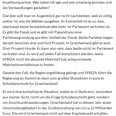
Koalitionspartner. Wer käme infrage und wie schwierig könnten sich
die Verhandlungen gestalten?
Darüber will man im Augenblick gar nicht nachdenken, weil es völlig
unklar ist, wie die Wahlen ausgehen. Im Extremfall ist es so, dass
überhaupt keine Sozialdemokratie mehr im Parlament vertreten ist.
Es gibt die Pasok und es gibt mit Papandreou eine
Parteineugründung aus dem Umfeld der Pasok. Beide Parteien liegen
derzeit zwischen drei und fünf Prozent. In Griechenland gibt es eine
Drei-Prozent-Hürde. Es kann also sein, dass beide nicht im Parlament
vertreten sind. Es wird auf jeden Fall kompliziert werden, wenn
SYRIZA nicht die absolute Mehrheit hat, entsprechende
Mehrheitsverhältnisse zu finden.
Gesetzt den Fall, die Regierungsbildung gelingt und SYRIZA führt die
Regierung an, kommt es dann zum großen Showdown in puncto
Schuldenschnitt für Griechenland?
Es wird eine komplizierte Situation, wobei es in Stufe eins, zumindest
aus meiner Sicht, nicht um die Frage Schuldenschnitt geht, sondern
um Anschlussfinanzierungen. Griechenland hat in diesem Jahr einen
Umschuldungsbedarf in der Größenordnung von circa 22 Milliarden
Euro. Die wird Griechenland nicht auf dem Kapitalmarkt erhalten,