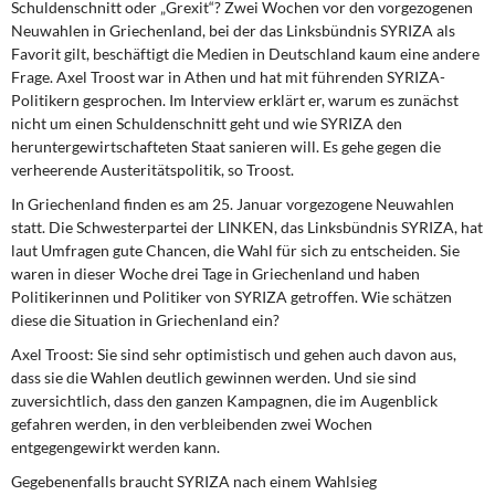
Schuldenschnitt oder „Grexit“? Zwei Wochen vor den vorgezogenen
DIE LINKE
Neuwahlen in Griechenland, bei der das Linksbündnis SYRIZA als
Favorit gilt, beschäftigt die Medien in Deutschland kaum eine andere
Weitere Themen
Frage. Axel Troost war in Athen und hat mit führenden SYRIZA-
Politikern gesprochen. Im Interview erklärt er, warum es zunächst
Memo-Gruppe
nicht um einen Schuldenschnitt geht und wie SYRIZA den
heruntergewirtschafteten Staat sanieren will. Es gehe gegen die
Institut Solidarische Moderne
verheerende Austeritätspolitik, so Troost.
In Griechenland finden es am 25. Januar vorgezogene Neuwahlen
Rosa-Luxemburg-Stiftung
statt. Die Schwesterpartei der LINKEN, das Linksbündnis SYRIZA, hat
laut Umfragen gute Chancen, die Wahl für sich zu entscheiden. Sie
waren in dieser Woche drei Tage in Griechenland und haben
Über mich
Politikerinnen und Politiker von SYRIZA getroffen. Wie schätzen
diese die Situation in Griechenland ein?
Kontakt
Axel Troost:
Sie sind sehr optimistisch und gehen auch davon aus,
dass sie die Wahlen deutlich gewinnen werden. Und sie sind
zuversichtlich, dass den ganzen Kampagnen, die im Augenblick
gefahren werden, in den verbleibenden zwei Wochen
entgegengewirkt werden kann.
Gegebenenfalls braucht SYRIZA nach einem Wahlsieg