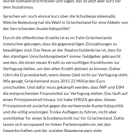
würde niemand erschrecken und sagen, das ist jetzt aber kurz vor
dem Sozialismus.
Sprechen wir noch einmal kurz über die Schuldenproblematik.
Welche Bedeutung hat die Wahl in Griechenland für eine Abkehr von
der herrschenden Austeritätspolitik?
Durch die öffentlichen Kredite ist es im Falle Griechenlands
inzwischen gelungen, dass die gegenwärtigen Zinszahlungen zu
bewältigen sind. Das Neue an der Staatsschuldenkrise ist, dass für
den ständigen Umschuldungsbedarf immer Geldgeber gebraucht
werden, die einen neuen Kredit zu vernünftigen Konditionen zur
Verfügung stellen, um den alten Kredit ablösen zu können. Daher
rührt die Erpressbarkeit, wenn dieses Geld nicht zur Verfügung steht.
Wie gesagt, Griechenland muss 2015 22 Milliarden Euro
umschulden. Und dafür muss gekämpft werden, dass IWF und ESM
die entsprechenden Finanzmittel zur Verfügung stellen. Das läuft auf
einen Prinzipienstreit hinaus. Ich habe SYRIZA geraten, diesen
Prinzipienstreit zunächst gegen die verheerende Austeritätspolitik
und die völlig unsinnigen Troika-Auflagen zu führen, nicht aber
unmittelbar für einen Schuldenschnitt nur für Griechenland. Dafür
lassen sich europaweit im linken Parteienspektrum, bei den
Gewerkschaften und der sozialen Bewegung ganz viele