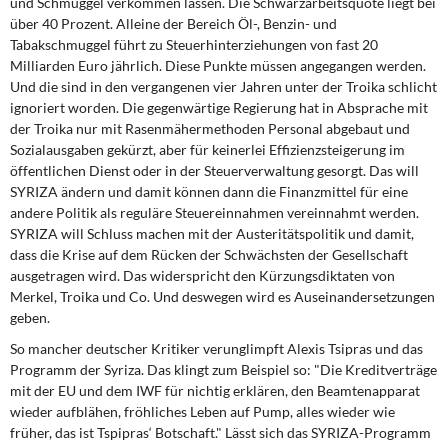
und Schmuggel verkommen lassen. Die Schwarzarbeitsquote liegt bei
über 40 Prozent. Alleine der Bereich Öl-, Benzin- und
Tabakschmuggel führt zu Steuerhinterziehungen von fast 20
Milliarden Euro jährlich. Diese Punkte müssen angegangen werden.
Und die sind in den vergangenen vier Jahren unter der Troika schlicht
ignoriert worden. Die gegenwärtige Regierung hat in Absprache mit
der Troika nur mit Rasenmähermethoden Personal abgebaut und
Sozialausgaben gekürzt, aber für keinerlei Effizienzsteigerung im
öffentlichen Dienst oder in der Steuerverwaltung gesorgt. Das will
SYRIZA ändern und damit können dann die Finanzmittel für eine
andere Politik als reguläre Steuereinnahmen vereinnahmt werden.
SYRIZA will Schluss machen mit der Austeritätspolitik und damit,
dass die Krise auf dem Rücken der Schwächsten der Gesellschaft
ausgetragen wird. Das widerspricht den Kürzungsdiktaten von
Merkel, Troika und Co. Und deswegen wird es Auseinandersetzungen
geben.
So mancher deutscher Kritiker verunglimpft Alexis Tsipras und das
Programm der Syriza. Das klingt zum Beispiel so: "Die Kreditverträge
mit der EU und dem IWF für nichtig erklären, den Beamtenapparat
wieder aufblähen, fröhliches Leben auf Pump, alles wieder wie
früher, das ist Tspipras‘ Botschaft." Lässt sich das SYRIZA-Programm