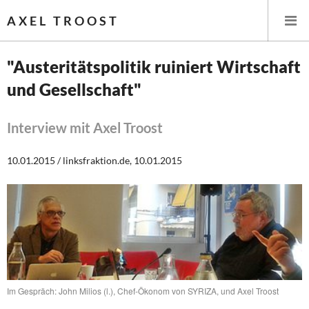
AXEL TROOST
"Austeritätspolitik ruiniert Wirtschaft
und Gesellschaft"
Startseite
Themen
Interview mit Axel Troost
Leitlinien linker Wirtschafts- und Finanzpolitik
10.01.2015 / linksfraktion.de, 10.01.2015
Wirtschaftspolitik
Steuer- und Finanzpolitik
Öffentliche Infrastruktur und Daseinsvorsorge
Eurokrise und Griechenland
Im Gespräch: John Milios (l.), Chef-Ökonom von SYRIZA, und Axel Troost