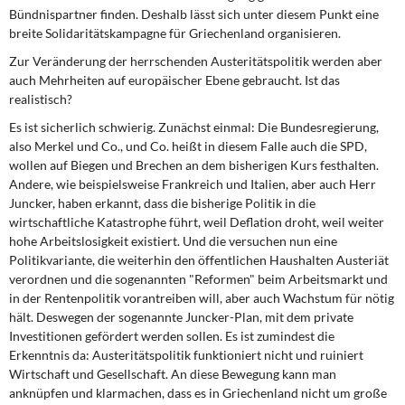
Bündnispartner finden. Deshalb lässt sich unter diesem Punkt eine
breite Solidaritätskampagne für Griechenland organisieren.
Zur Veränderung der herrschenden Austeritätspolitik werden aber
auch Mehrheiten auf europäischer Ebene gebraucht. Ist das
realistisch?
Es ist sicherlich schwierig. Zunächst einmal: Die Bundesregierung,
also Merkel und Co., und Co. heißt in diesem Falle auch die SPD,
wollen auf Biegen und Brechen an dem bisherigen Kurs festhalten.
Andere, wie beispielsweise Frankreich und Italien, aber auch Herr
Juncker, haben erkannt, dass die bisherige Politik in die
wirtschaftliche Katastrophe führt, weil Deflation droht, weil weiter
hohe Arbeitslosigkeit existiert. Und die versuchen nun eine
Politikvariante, die weiterhin den öffentlichen Haushalten Austeriät
verordnen und die sogenannten "Reformen" beim Arbeitsmarkt und
in der Rentenpolitik vorantreiben will, aber auch Wachstum für nötig
hält. Deswegen der sogenannte Juncker-Plan, mit dem private
Investitionen gefördert werden sollen. Es ist zumindest die
Erkenntnis da: Austeritätspolitik funktioniert nicht und ruiniert
Wirtschaft und Gesellschaft. An diese Bewegung kann man
anknüpfen und klarmachen, dass es in Griechenland nicht um große