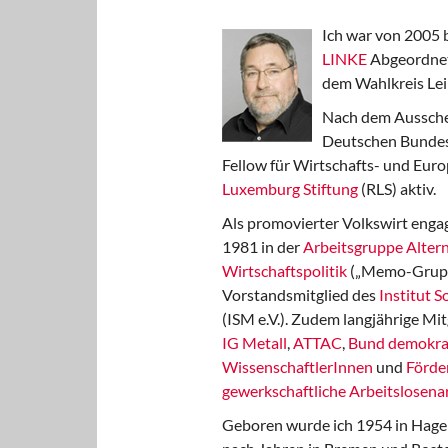
Ich war von 2005 
LINKE
Abgeordnet
dem Wahlkreis Lei
Nach dem Aussche
Deutschen Bundest
Fellow für Wirtschafts- und Euro
Luxemburg Stiftung
(RLS) aktiv.
Als promovierter Volkswirt engag
1981 in der
Arbeitsgruppe Altern
Wirtschaftspolitik
(„Memo-Gruppe
Vorstandsmitglied des
Institut 
(ISM e.V.). Zudem langjährige Mit
IG Metall
,
ATTAC
,
Bund demokra
WissenschaftlerInnen
und
Förde
gewerkschaftliche Arbeitslosenar
Geboren wurde ich 1954 in Hage