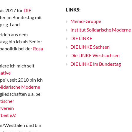
LINKS:
bis 2017 für
DIE
er im Bundestag mit
Memo-Gruppe
pzig-Land.
Institut Solidarische Moderne
iden aus dem
DIE LINKE
ag bin ich als Senior
DIE LINKE Sachsen
papolitik bei der
Rosa
Die LINKE Westsachsen
DIE LINKE im Bundestag
iere ich mich seit
ative
“), seit 2010 bin ich
Solidarische Moderne
gliedschaften u.a. bei
tischer
rverein
beit e.V.
n/Westfalen und bin