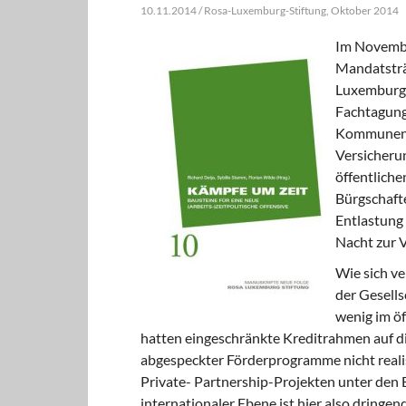
10.11.2014 / Rosa-Luxemburg-Stiftung, Oktober 2014
Im Novembe
Mandatsträ
Luxemburg, 
Fachtagung
Kommunen a
Versicherun
öffentliche
Bürgschaft
Entlastung
Nacht zur 
Wie sich v
der Gesells
wenig im öf
hatten eingeschränkte Kreditrahmen auf di
abgespeckter Förderprogramme nicht realis
Private- Partnership-Projekten unter den
internationaler Ebene ist hier also dringen