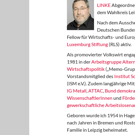
LINKE
Abgeordnet
dem Wahlkreis Lei
Nach dem Aussche
Deutschen Bundest
Fellow für Wirtschafts- und Euro
Luxemburg Stiftung
(RLS) aktiv.
Als promovierter Volkswirt engag
1981 in der
Arbeitsgruppe Altern
Wirtschaftspolitik
(„Memo-Gruppe
Vorstandsmitglied des
Institut 
(ISM e.V.). Zudem langjährige Mit
IG Metall
,
ATTAC
,
Bund demokra
WissenschaftlerInnen
und
Förde
gewerkschaftliche Arbeitslosenar
Geboren wurde ich 1954 in Hage
nach Jahren in Bremen und Rost
Familie in Leipzig beheimatet.