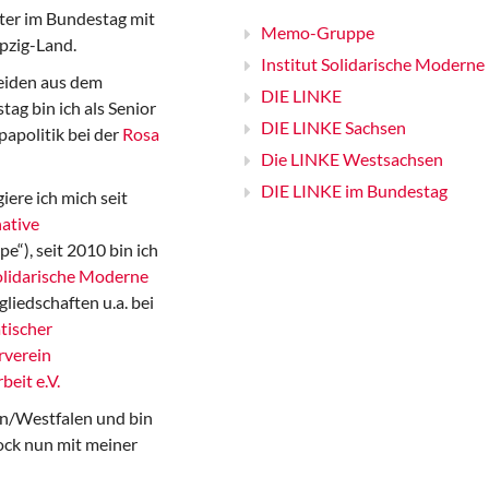
er im Bundestag mit
Memo-Gruppe
pzig-Land.
Institut Solidarische Moderne
iden aus dem
DIE LINKE
ag bin ich als Senior
DIE LINKE Sachsen
papolitik bei der
Rosa
Die LINKE Westsachsen
DIE LINKE im Bundestag
iere ich mich seit
ative
“), seit 2010 bin ich
Solidarische Moderne
gliedschaften u.a. bei
tischer
rverein
beit e.V.
n/Westfalen und bin
ock nun mit meiner