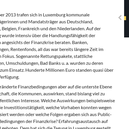
Solidarisches EUropa -
Mosaiklinke Perspektiven
r 2013 trafen sich in Luxemburg kommunale
gerinnen und Mandatsträger aus Deutschland,
Belgien, Frankreich und den Niederlanden. Auf der
 wurde intensiv über die Handlungsfähigkeit der
ngesichts der Finanzkrise beraten. Banken,
gen, Rentenfonds, all das war bereits längere Zeit im
n Fokus. Sogenannte Rettungspakete, stattliche
en, Umschuldungen, Bad Banks u. a. wurden zu deren
 zum Einsatz. Hunderte Millionen Euro standen quasi über
Verfügung.
eränderte Finanzbedingungen aber auf die unterste Ebene
chaft, die Kommunen, auswirken, stand bislang viel zu
fentlichen Interesse. Welche Auswirkungen beispielsweise
e Investitionstätigkeit, welche Vorhaben konnten wegen
iert werden oder welche Folgen ergaben sich aus Public-
 Bedingungen der Finanzkrise? Erfahrungsaustausch auf
d geboten. Dem hat sich die Tagung in Luxemburg gestellt.