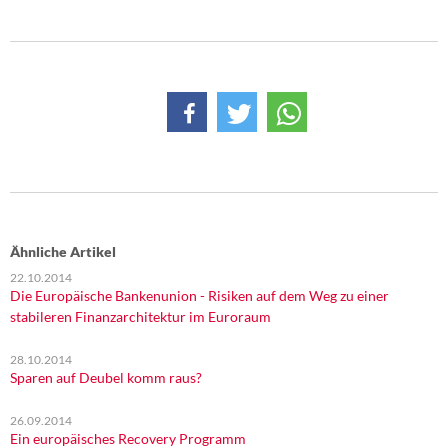
DIE LINKE
Weitere Themen
Memo-Gruppe
Institut Solidarische Moderne
Rosa-Luxemburg-Stiftung
Über mich
Ähnliche Artikel
22.10.2014
Die Europäische Bankenunion - Risiken auf dem Weg zu einer
Kontakt
stabileren Finanzarchitektur im Euroraum
28.10.2014
Sparen auf Deubel komm raus?
26.09.2014
Ein europäisches Recovery Programm