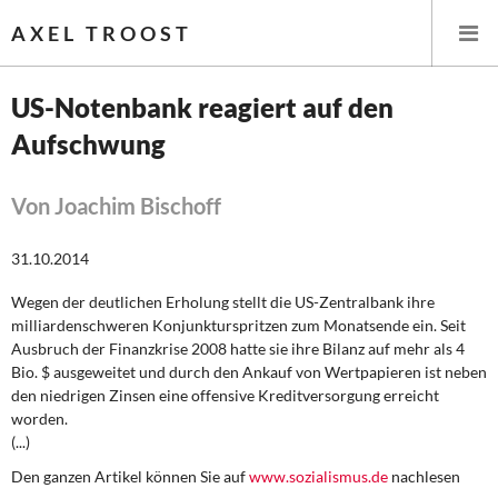
AXEL TROOST
US-Notenbank reagiert auf den
Aufschwung
Startseite
Themen
Von Joachim Bischoff
Leitlinien linker Wirtschafts- und Finanzpolitik
31.10.2014
Wegen der deutlichen Erholung stellt die US-Zentralbank ihre
Wirtschaftspolitik
milliardenschweren Konjunkturspritzen zum Monatsende ein. Seit
Ausbruch der Finanzkrise 2008 hatte sie ihre Bilanz auf mehr als 4
Steuer- und Finanzpolitik
Bio. $ ausgeweitet und durch den Ankauf von Wertpapieren ist neben
den niedrigen Zinsen eine offensive Kreditversorgung erreicht
Öffentliche Infrastruktur und Daseinsvorsorge
worden.
(...)
Eurokrise und Griechenland
Den ganzen Artikel können Sie auf
www.sozialismus.de
nachlesen