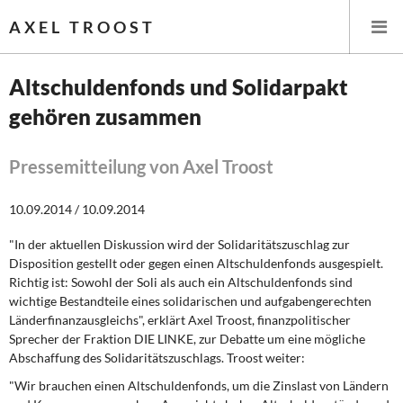
AXEL TROOST
Altschuldenfonds und Solidarpakt
gehören zusammen
Startseite
Themen
Pressemitteilung von Axel Troost
Leitlinien linker Wirtschafts- und Finanzpolitik
10.09.2014 / 10.09.2014
"In der aktuellen Diskussion wird der Solidaritätszuschlag zur
Wirtschaftspolitik
Disposition gestellt oder gegen einen Altschuldenfonds ausgespielt.
Richtig ist: Sowohl der Soli als auch ein Altschuldenfonds sind
Steuer- und Finanzpolitik
wichtige Bestandteile eines solidarischen und aufgabengerechten
Länderfinanzausgleichs", erklärt Axel Troost, finanzpolitischer
Öffentliche Infrastruktur und Daseinsvorsorge
Sprecher der Fraktion DIE LINKE, zur Debatte um eine mögliche
Abschaffung des Solidaritätszuschlags. Troost weiter:
Eurokrise und Griechenland
"Wir brauchen einen Altschuldenfonds, um die Zinslast von Ländern