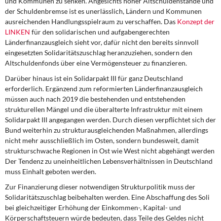
und Kommunen zu senken. Angesichts hoher Altschuldenstände und
DIE LINKE
der Schuldenbremse ist es unerlässlich, Ländern und Kommunen
ausreichenden Handlungsspielraum zu verschaffen. Das
Konzept der
Weitere Themen
LINKEN
für den solidarischen und aufgabengerechten
Länderfinanzausgleich sieht vor, dafür nicht den bereits sinnvoll
Memo-Gruppe
eingesetzten Solidaritätszuschlag heranzuziehen, sondern den
Altschuldenfonds über eine Vermögensteuer zu finanzieren.
Institut Solidarische Moderne
Darüber hinaus ist ein Solidarpakt III für ganz Deutschland
erforderlich. Ergänzend zum reformierten Länderfinanzausgleich
müssen auch nach 2019 die bestehenden und entstehenden
Rosa-Luxemburg-Stiftung
strukturellen Mängel und die überalterte Infrastruktur mit einem
Solidarpakt III angegangen werden. Durch diesen verpflichtet sich der
Über mich
Bund weiterhin zu strukturausgleichenden Maßnahmen, allerdings
nicht mehr ausschließlich im Osten, sondern bundesweit, damit
Kontakt
strukturschwache Regionen in Ost wie West nicht abgehängt werden
Der Tendenz zu uneinheitlichen Lebensverhältnissen in Deutschland
muss Einhalt geboten werden.
Zur Finanzierung dieser notwendigen Strukturpolitik muss der
Solidaritätszuschlag beibehalten werden. Eine Abschaffung des Soli
bei gleichzeitiger Erhöhung der Einkommen-, Kapital- und
Körperschaftsteuern würde bedeuten, dass Teile des Geldes nicht