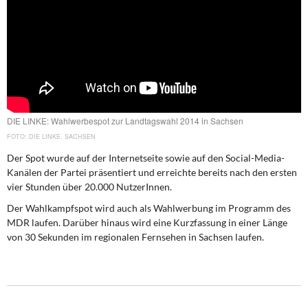
DIE LINKE
Weitere Themen
Memo-Gruppe
Institut Solidarische Moderne
DIE LINKE: Wahlwerbespot zur Landtagswahl 2014 in Sachsen
DIE LINKE. SACHSEN
Rosa-Luxemburg-Stiftung
Der Spot wurde auf der Internetseite sowie auf den Social-Media-
Kanälen der Partei präsentiert und erreichte bereits nach den ersten
Über mich
vier Stunden über 20.000 NutzerInnen.
Kontakt
Der Wahlkampfspot wird auch als Wahlwerbung im Programm des
MDR laufen. Darüber hinaus wird eine Kurzfassung in einer Länge
von 30 Sekunden im regionalen Fernsehen in Sachsen laufen.