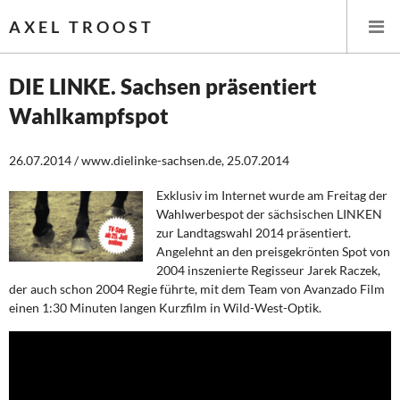
AXEL TROOST
DIE LINKE. Sachsen präsentiert
Wahlkampfspot
Startseite
26.07.2014 / www.dielinke-sachsen.de, 25.07.2014
Themen
Exklusiv im Internet wurde am Freitag der
Leitlinien linker Wirtschafts- und Finanzpolitik
Wahlwerbespot der sächsischen LINKEN
zur Landtagswahl 2014 präsentiert.
Wirtschaftspolitik
Angelehnt an den preisgekrönten Spot von
2004 inszenierte Regisseur Jarek Raczek,
Steuer- und Finanzpolitik
der auch schon 2004 Regie führte, mit dem Team von Avanzado Film
einen 1:30 Minuten langen Kurzfilm in Wild-West-Optik.
Öffentliche Infrastruktur und Daseinsvorsorge
Eurokrise und Griechenland