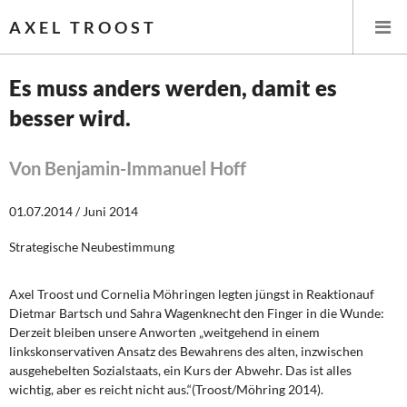
AXEL TROOST
Es muss anders werden, damit es
besser wird.
Startseite
Themen
Von Benjamin-Immanuel Hoff
Leitlinien linker Wirtschafts- und Finanzpolitik
01.07.2014 / Juni 2014
Strategische Neubestimmung
Wirtschaftspolitik
Steuer- und Finanzpolitik
Axel Troost und Cornelia Möhringen legten jüngst in Reaktionauf
Dietmar Bartsch und Sahra Wagenknecht den Finger in die Wunde:
Derzeit bleiben unsere Anworten „weitgehend in einem
Öffentliche Infrastruktur und Daseinsvorsorge
linkskonservativen Ansatz des Bewahrens des alten, inzwischen
ausgehebelten Sozialstaats, ein Kurs der Abwehr. Das ist alles
Eurokrise und Griechenland
wichtig, aber es reicht nicht aus.“(Troost/Möhring 2014).