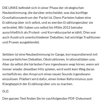
DIE LINKE
DIE LINKE befindet sich in einer Phase der strategischen
Neubestimmung, die darüber entscheidet, was das künftige
Weitere Themen
Gravitationszentrum der Partei ist. Denn Parteien haben eine
Erzählung über sich selbst, und es werden Erzählungenüber sie
Memo-Gruppe
verbreitet. Wir haben uns selbst bis Mitte 2012 beinahe
ausschließlich als Protest- und Korrekturpartei erzählt. Dies war
Institut Solidarische Moderne
auch Ausdruck unentschiedener Debatten, hat wichtige Traditionen
und Praxen ausgeblendet.
Rosa-Luxemburg-Stiftung
Seitdem ist eine Neubestimmung im Gange, korrespondierend mit
Über mich
innerparteilichen Debatten, Obstruktionen, Irrationalitäten usw.
Aber da selbst die härtesten Fans irgendwann weg-hören, wenn wir
immer wieder dieselben Hits spielen, wird wohl kein Weg daran
Kontakt
vorbeiführen, den Anspruch eines neuen Sounds irgendwann
einzulösen. Plädiert wird dafür, einen linken Reformismus zum
Klangteppich der Erzählung über uns zu machen.
(S.2)
Den ganzen Text finden Sie im nachfolgenden PDF-Dokument