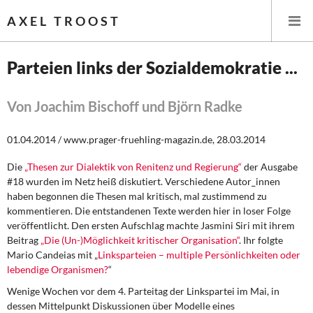
AXEL TROOST
Parteien links der Sozialdemokratie ...
Startseite
Von Joachim Bischoff und Björn Radke
Themen
01.04.2014 / www.prager-fruehling-magazin.de, 28.03.2014
Leitlinien linker Wirtschafts- und Finanzpolitik
Die
„Thesen zur Dialektik von Renitenz und Regierung“
der Ausgabe
#18 wurden im Netz heiß diskutiert. Verschiedene Autor_innen
Wirtschaftspolitik
haben begonnen die Thesen mal kritisch, mal zustimmend zu
kommentieren. Die entstandenen Texte werden hier in loser Folge
Steuer- und Finanzpolitik
veröffentlicht. Den ersten Aufschlag machte Jasmini Siri mit ihrem
Beitrag
„Die (Un-)Möglichkeit kritischer Organisation“
. Ihr folgte
Mario Candeias mit „
Linksparteien – multiple Persönlichkeiten oder
Öffentliche Infrastruktur und Daseinsvorsorge
lebendige Organismen?
“
Eurokrise und Griechenland
Wenige Wochen vor dem 4. Parteitag der Linkspartei im Mai, in
dessen Mittelpunkt Diskussionen über Modelle eines