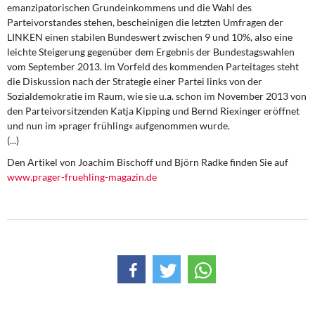
DIE LINKE
emanzipatorischen Grundeinkommens und die Wahl des
Parteivorstandes stehen, bescheinigen die letzten Umfragen der
LINKEN einen stabilen Bundeswert zwischen 9 und 10%, also eine
Weitere Themen
leichte Steigerung gegenüber dem Ergebnis der Bundestagswahlen
vom September 2013. Im Vorfeld des kommenden Parteitages steht
Memo-Gruppe
die Diskussion nach der Strategie einer Partei links von der
Sozialdemokratie im Raum, wie sie u.a. schon im November 2013 von
Institut Solidarische Moderne
den Parteivorsitzenden Katja Kipping und Bernd Riexinger eröffnet
und nun im »prager frühling« aufgenommen wurde.
(...)
Rosa-Luxemburg-Stiftung
Den Artikel von Joachim Bischoff und Björn Radke finden Sie auf
Über mich
www.prager-fruehling-magazin.de
Kontakt