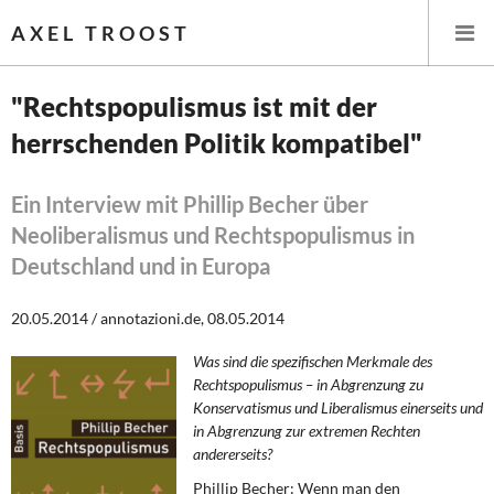
AXEL TROOST
"Rechtspopulismus ist mit der
herrschenden Politik kompatibel"
Startseite
Themen
Ein Interview mit Phillip Becher über
Neoliberalismus und Rechtspopulismus in
Leitlinien linker Wirtschafts- und Finanzpolitik
Deutschland und in Europa
Wirtschaftspolitik
20.05.2014 / annotazioni.de, 08.05.2014
Steuer- und Finanzpolitik
Was sind die spezifischen Merkmale des
Rechtspopulismus – in Abgrenzung zu
Öffentliche Infrastruktur und Daseinsvorsorge
Konservatismus und Liberalismus einerseits und
in Abgrenzung zur extremen Rechten
andererseits?
Eurokrise und Griechenland
Phillip Becher: Wenn man den