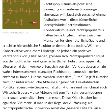
DIE LINKE
Rechtspopulismus als politische
Bewegung von anderen Strömungen
Weitere Themen
abgrenzen will, lässt sich zunächst einmal
festhalten, worin diese bürgerlichen
Ideengebäude übereinstimmen.
Memo-Gruppe
Konservatismus und Rechtspopulismus
PAPYROSSA.DE
halten beide Ungleichheiten zwischen
Institut Solidarische Moderne
Menschen für eine natürliche Sache und
erachten hierarchische Strukturen demnach als positiv. Während
Rosa-Luxemburg-Stiftung
Konservative vor diesem Hintergrund jedoch ein positives
Verständnis von „Elite“ haben, grenzen sich Rechtspopulisten strikt
von den politischen und gesellschaftlichen Führungsgruppen ab.
Über mich
Diesen wird dann vorgeworfen, sich von dem Volk, als dessen einzig
wahre Interessensvertretung der Rechtspopulismus sich geriert,
Kontakt
entfernt zu haben. Hierbei werden unter dem „Eliten“-Begriff zumeist
ziemlich unterschiedliche Akteure eingeordnet: Die etablierten
Politiker ebenso wie Gewerkschaftsfunktionäre und manchmal auch
Wirtschaftsbosse – also Akteure mit zum Teil sehr verschiedenen
oder sogar gegensätzlichen Interessen. Diese Kritik ist aber keine
egalitäre. Vielmehr ist man in der Regel der Auffassung, als
rechtspopulistische Formation selbst die „bessere“ Elite stellen zu