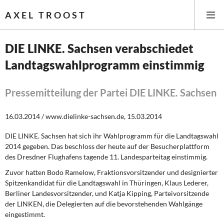
AXEL TROOST
DIE LINKE. Sachsen verabschiedet
Landtagswahlprogramm einstimmig
Startseite
Themen
Pressemitteilung der Partei DIE LINKE. Sachsen
Leitlinien linker Wirtschafts- und Finanzpolitik
16.03.2014 / www.dielinke-sachsen.de, 15.03.2014
DIE LINKE. Sachsen hat sich ihr Wahlprogramm für die Landtagswahl
Wirtschaftspolitik
2014 gegeben. Das beschloss der heute auf der Besucherplattform
des Dresdner Flughafens tagende 11. Landesparteitag einstimmig.
Steuer- und Finanzpolitik
Zuvor hatten Bodo Ramelow, Fraktionsvorsitzender und designierter
Spitzenkandidat für die Landtagswahl in Thüringen, Klaus Lederer,
Öffentliche Infrastruktur und Daseinsvorsorge
Berliner Landesvorsitzender, und Katja Kipping, Parteivorsitzende
der LINKEN, die Delegierten auf die bevorstehenden Wahlgänge
Eurokrise und Griechenland
eingestimmt.