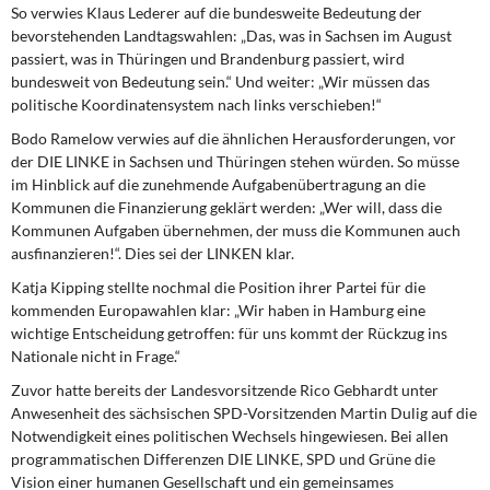
DIE LINKE
So verwies
Klaus Lederer
auf die bundesweite Bedeutung der
bevorstehenden Landtagswahlen: „Das, was in Sachsen im August
passiert, was in Thüringen und Brandenburg passiert, wird
Weitere Themen
bundesweit von Bedeutung sein.“ Und weiter: „Wir müssen das
politische Koordinatensystem nach links verschieben!“
Memo-Gruppe
Bodo Ramelow
verwies auf die ähnlichen Herausforderungen, vor
der DIE LINKE in Sachsen und Thüringen stehen würden. So müsse
Institut Solidarische Moderne
im Hinblick auf die zunehmende Aufgabenübertragung an die
Kommunen die Finanzierung geklärt werden: „Wer will, dass die
Rosa-Luxemburg-Stiftung
Kommunen Aufgaben übernehmen, der muss die Kommunen auch
ausfinanzieren!“. Dies sei der LINKEN klar.
Über mich
Katja Kipping
stellte nochmal die Position ihrer Partei für die
kommenden Europawahlen klar: „Wir haben in Hamburg eine
Kontakt
wichtige Entscheidung getroffen: für uns kommt der Rückzug ins
Nationale nicht in Frage.“
Zuvor hatte bereits der Landesvorsitzende
Rico Gebhardt
unter
Anwesenheit des sächsischen SPD-Vorsitzenden Martin Dulig auf die
Notwendigkeit eines politischen Wechsels hingewiesen. Bei allen
programmatischen Differenzen DIE LINKE, SPD und Grüne die
Vision einer humanen Gesellschaft und ein gemeinsames