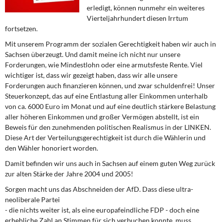
DIE LINKE
erledigt, können nunmehr ein weiteres
Vierteljahrhundert diesen Irrtum
Weitere Themen
fortsetzen.
Mit unserem Programm der sozialen Gerechtigkeit haben wir auch in
Memo-Gruppe
Sachsen überzeugt. Und damit meine ich nicht nur unsere
Forderungen, wie Mindestlohn oder eine armutsfeste Rente. Viel
Institut Solidarische Moderne
wichtiger ist, dass wir gezeigt haben, dass wir alle unsere
Forderungen auch finanzieren können, und zwar schuldenfrei! Unser
Steuerkonzept, das auf eine Entlastung aller Einkommen unterhalb
Rosa-Luxemburg-Stiftung
von ca. 6000 Euro im Monat und auf eine deutlich stärkere Belastung
aller höheren Einkommen und großer Vermögen abstellt, ist ein
Über mich
Beweis für den zunehmenden politischen Realismus in der LINKEN.
Diese Art der Verteilungsgerechtigkeit ist durch die Wählerin und
den Wähler honoriert worden.
Kontakt
Damit befinden wir uns auch in Sachsen auf einem guten Weg zurück
zur alten Stärke der Jahre 2004 und 2005!
Sorgen macht uns das Abschneiden der AfD. Dass diese ultra-
neoliberale Partei
- die nichts weiter ist, als eine europafeindliche FDP - doch eine
erhebliche Zahl an Stimmen für sich verbuchen konnte, muss