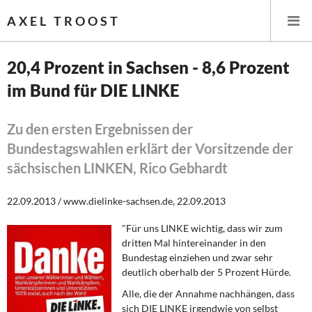
AXEL TROOST
20,4 Prozent in Sachsen - 8,6 Prozent
im Bund für DIE LINKE
Startseite
Themen
Zu den ersten Ergebnissen der
Bundestagswahlen erklärt der Vorsitzende der
Leitlinien linker Wirtschafts- und Finanzpolitik
sächsischen LINKEN, Rico Gebhardt
Wirtschaftspolitik
22.09.2013 / www.dielinke-sachsen.de, 22.09.2013
Steuer- und Finanzpolitik
"Für uns LINKE wichtig, dass wir zum
dritten Mal hintereinander in den
Öffentliche Infrastruktur und Daseinsvorsorge
Bundestag einziehen und zwar sehr
deutlich oberhalb der 5 Prozent Hürde.
Eurokrise und Griechenland
Alle, die der Annahme nachhängen, dass
sich DIE LINKE irgendwie von selbst