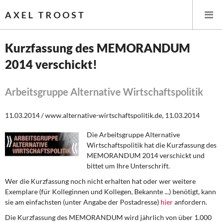
AXEL TROOST
Kurzfassung des MEMORANDUM
2014 verschickt!
Startseite
Themen
Arbeitsgruppe Alternative Wirtschaftspolitik
Leitlinien linker Wirtschafts- und Finanzpolitik
11.03.2014 / www.alternative-wirtschaftspolitik.de, 11.03.2014
Die Arbeitsgruppe Alternative
Wirtschaftspolitik
Wirtschaftspolitik hat die Kurzfassung des
MEMORANDUM 2014 verschickt und
Steuer- und Finanzpolitik
bittet um Ihre Unterschrift.
Wer die Kurzfassung noch nicht erhalten hat oder wer weitere
Öffentliche Infrastruktur und Daseinsvorsorge
Exemplare (für Kolleginnen und Kollegen, Bekannte ...) benötigt, kann
sie am einfachsten (unter Angabe der Postadresse)
hier
anfordern.
Eurokrise und Griechenland
Die Kurzfassung des MEMORANDUM wird jährlich von über 1.000