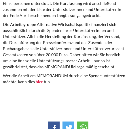
DIE LINKE
Einzelpersonen unterstützt. Die Kurzfassung wird anschließend
zusammen mit der Liste der Unterstützerinnen und Unterstützer in
der Ende April erscheinenden Langfassung abgedruckt.
Weitere Themen
Die Arbeitsgruppe Alternative Wirtschaftspolitik finanziert sich
Memo-Gruppe
ausschließlich durch die Spenden ihrer Unterstützerinnen und
Unterstützer. Allein die Herstellung der Kurzfassung, der Versand,
die Durchführung der Pressekonferenz und das Zusenden der
Institut Solidarische Moderne
Buchausgabe an alle Unterstützerinnen und Unterstützer verursacht
Gesamtkosten von über 20.000 Euro. Daher bitten wir Sie herzlich
Rosa-Luxemburg-Stiftung
um eine finanzielle Unterstützung unserer Arbeit – nur so ist
gewährleistet, dass das MEMORANDUM regelmäßig erscheint!
Über mich
Wer die Arbeit am MEMORANDUM durch eine Spende unterstützen
möchte, kann dies
hier
tun.
Kontakt