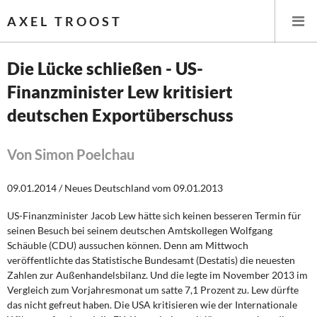
AXEL TROOST
Die Lücke schließen - US-
Finanzminister Lew kritisiert
Startseite
deutschen Exportüberschuss
Themen
Von Simon Poelchau
Leitlinien linker Wirtschafts- und Finanzpolitik
09.01.2014 / Neues Deutschland vom 09.01.2013
Wirtschaftspolitik
US-Finanzminister Jacob Lew hätte sich keinen besseren Termin für
Steuer- und Finanzpolitik
seinen Besuch bei seinem deutschen Amtskollegen Wolfgang
Schäuble (CDU) aussuchen können. Denn am Mittwoch
Öffentliche Infrastruktur und Daseinsvorsorge
veröffentlichte das Statistische Bundesamt (Destatis) die neuesten
Zahlen zur Außenhandelsbilanz. Und die legte im November 2013 im
Vergleich zum Vorjahresmonat um satte 7,1 Prozent zu. Lew dürfte
Eurokrise und Griechenland
das nicht gefreut haben. Die USA kritisieren wie der Internationale