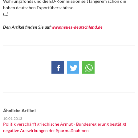
Währungsfonds und die EU-Kommission seit längerem schon die
DIE LINKE
hohen deutschen Exportüberschüsse.
(...)
Weitere Themen
Den Artikel finden Sie auf
www.neues-deutschland.de
Memo-Gruppe
Institut Solidarische Moderne
Rosa-Luxemburg-Stiftung
Über mich
Kontakt
Ähnliche Artikel
10.01.2013
Politik verschärft griechische Armut - Bundesregierung bestätigt
negative Auswirkungen der Sparmaßnahmen