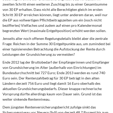
zweiten Schritt einen weiteren Zuschlag bis zu einer Gesamtsumme
von 30 EP erhalten. Dass nicht alle Berechtigten gleich im ersten
Schritt 30 EP erreichen können, liegt unter anderem daran, weil nur
die EP aus vollwertigen Pflichtbeitragszeiten um ein (noch nicht
beziffertes) Vielfaches und zudem auf einen pro Kalendermonat
begrenzten Wert (maximale Entgeltposition) erhöht werden sollen.
Jenseits aller noch offenen Regelungsdetails bleibt aber die zentrale
Frage: Reichen in der Summe 30 Entgeltpunkte aus, um zumindest bei
einer typisierenden Betrachtung die Aufstockung der Rente durch
Leistungen der Grundsicherung zu vermeiden?
Ende 2012 lag der Bruttobedarf der Empfängerinnen und Empfänger
von Grundsicherung im Alter (außerhalb von Einrichtungen) im
Bundesdurchschnitt bei 727 Euro; Ende 2013 werden es rund 740
Euro sein. Der Rentenzahlbetrag für 30 EP beträgt in den alten
Ländern derzeit 756 Euro und liegt damit 16 Euro oberhalb des
aktuellen Grundsicherungsbedarfs. Dieser knappe rechnerische
Vorsprung dürfte allerdings kaum von Dauer sein. Grund ist das
weiter sinkende Rentenniveau.
Dem jüngsten Rentenversicherungsbericht zufolge sinkt das
Sicherungsniveau vor Steuern (SvS) von derzeit 48,7 Prozent bis zum