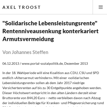
AXEL TROOST
"Solidarische Lebensleistungsrente"
Rentenniveausenkung konterkariert
Startseite
Armutsvermeidung
Themen
Von Johannes Steffen
Leitlinien linker Wirtschafts- und Finanzpolitik
06.12.2013 / www.portal-sozialpolitik.de, Dezember 2013
Wirtschaftspolitik
In der 18. Wahlperiode will eine Koalition aus CDU, CSU und SPD
Steuer- und Finanzpolitik
endlich »Altersarmut verhindern«. Mit einer »solidarischen
Lebensleistungsrente« sollen ab dem Jahr 2017 niedrige
Öffentliche Infrastruktur und Daseinsvorsorge
Versichertenrenten auf bis zu 30 Entgeltpunkte angehoben werden.
Dieser Höchstwert entspricht in den alten Ländern derzeit einer
Bruttorente von 844,20 Euro – netto verbleiben davon nach Abzug
Eurokrise und Griechenland
der individuellen Beiträge für Kranken- und Pflegeversicherung rund