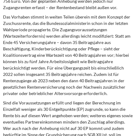
756 Euro. Von der geplanten Anhebung werden jedoch nur
DIE LINKE
Zugangsrenten erfasst – der Rentenbestand bleibt außen vor.
Das Vorhaben stimmt in weiten Teilen überein mit dem Konzept der
Weitere Themen
Zuschussrente, das die Bundessozialministerin schon in der letzten
Wahlperiode propagierte. Die Zugangsvoraussetzungen
Memo-Gruppe
(Wartezeiterfordernis) werden allerdings leicht modifiziert: Statt am
Ende 45 Versicherungsjahre – davon 35 Beitragsjahre aus
Institut Solidarische Moderne
Beschäftigung, Kinderberücksichtigung oder Pflege – sieht der
Koalitionsvertrag eine Wartezeit von 40 Beitragsjahren vor; hierbei
Rosa-Luxemburg-Stiftung
können bis zu fünf Jahre Arbeitslosigkeit wie Beitragsjahre
berücksichtigt werden. Für eine Übergangszeit bis einschließlich
2022 sollen insgesamt 35 Beitragsjahre reichen. Zudem ist für
Über mich
Rentenzugänge ab 2023 neben den dann 40 Beitragsjahren in der
gesetzlichen Rentenversicherung noch der Nachweis zusätzlicher
Kontakt
privater oder betrieblicher Altersvorsorge erforderlich.
Sind die Voraussetzungen erfüllt und liegen der Berechnung im
Einzelfall weniger als 30 Entgeltpunkte (EP) zugrunde, so kann die
Rente bis auf diesen Wert angehoben werden; weiteres eigenes sowie
eventuelles Partnereinkommen mindern den Zuschlag allerdings.
Wer auch nach der Anhebung nicht auf 30 EP kommt und zudem
bedürftig im Sinne der Grundsicherung nach SGB XII ist, soll im