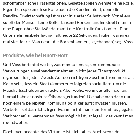
schönfärberische Präsentationen. Gesetze spielen weniger eine Rolle.
Eigentlich spielen diese Rolle auch die Kunden nicht, denn die
Rendite-Erwirtschaftung ist maschinisierter Selbstzweck. Vor allem
spielt der Mensch keine Rolle: Tausend Börsenhändler stopft man in
eine Etage, ohne Stellwände, damit die Kontrolle funktioniert. Eine
Unternehmensbeteiligung hält heute 22 Sekunden, früher waren es
mal vier Jahre. Man nennt die Börsenhändler „Legehennen“, sagt Voss.
Produkte, wie bei Knoff-Hoff
Und Voss berichtet weiter, was man tun muss, um kommunale
Verwaltungen auseinanderzunehmen. Nicht jedes Finanzprodukt
eigne sich für jeden Zweck. Auf den richtigen Zuschnitt komme es an.
Kann sein, dass ein Stadtkämmerer erfolgreich spekuliere, um die
Haushaltsschulden zu drücken. Aber wehe, wenn das alle machen.
Einmal habe er obskure Ölbonds „erfunden“. Die habe man dann nur
noch einem beliebigen Kommunalpolitiker aufschwätzen müssen.
Verboten sei das nicht. Irgendwann meint man, den Terminus „legales
Verbrechen“ zu vernehmen. Was möglich ist, ist legal – das kennt man
irgendwoher.
Doch man beachte: das Virtuelle ist nicht alles. Auch wenn der