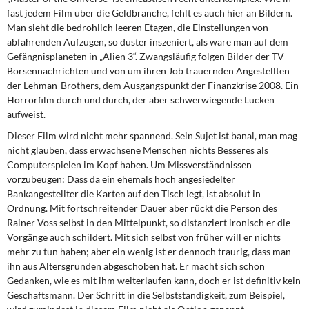
fast jedem Film über die Geldbranche, fehlt es auch hier an Bildern.
Man sieht die bedrohlich leeren Etagen, die Einstellungen von
abfahrenden Aufzügen, so düster inszeniert, als wäre man auf dem
Gefängnisplaneten in „Alien 3“. Zwangsläufig folgen Bilder der TV-
Börsennachrichten und von um ihren Job trauernden Angestellten
der Lehman-Brothers, dem Ausgangspunkt der Finanzkrise 2008. Ein
Horrorfilm durch und durch, der aber schwerwiegende Lücken
aufweist.
Dieser Film wird nicht mehr spannend. Sein Sujet ist banal, man mag
nicht glauben, dass erwachsene Menschen nichts Besseres als
Computerspielen im Kopf haben. Um Missverständnissen
vorzubeugen: Dass da ein ehemals hoch angesiedelter
Bankangestellter die Karten auf den Tisch legt, ist absolut in
Ordnung. Mit fortschreitender Dauer aber rückt die Person des
Rainer Voss selbst in den Mittelpunkt, so distanziert ironisch er die
Vorgänge auch schildert. Mit sich selbst von früher will er nichts
mehr zu tun haben; aber ein wenig ist er dennoch traurig, dass man
ihn aus Altersgründen abgeschoben hat. Er macht sich schon
Gedanken, wie es mit ihm weiterlaufen kann, doch er ist definitiv kein
Geschäftsmann. Der Schritt in die Selbstständigkeit, zum Beispiel,