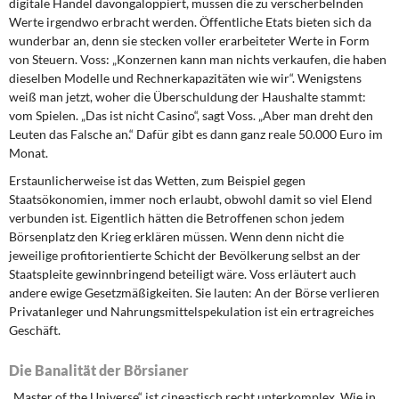
digitale Handel davongaloppiert, müssen die zu verscherbelnden
Werte irgendwo erbracht werden. Öffentliche Etats bieten sich da
wunderbar an, denn sie stecken voller erarbeiteter Werte in Form
von Steuern. Voss: „Konzernen kann man nichts verkaufen, die haben
dieselben Modelle und Rechnerkapazitäten wie wir“. Wenigstens
weiß man jetzt, woher die Überschuldung der Haushalte stammt:
vom Spielen. „Das ist nicht Casino“, sagt Voss. „Aber man dreht den
Leuten das Falsche an.“ Dafür gibt es dann ganz reale 50.000 Euro im
Monat.
Erstaunlicherweise ist das Wetten, zum Beispiel gegen
Staatsökonomien, immer noch erlaubt, obwohl damit so viel Elend
verbunden ist. Eigentlich hätten die Betroffenen schon jedem
Börsenplatz den Krieg erklären müssen. Wenn denn nicht die
jeweilige profitorientierte Schicht der Bevölkerung selbst an der
Staatspleite gewinnbringend beteiligt wäre. Voss erläutert auch
andere ewige Gesetzmäßigkeiten. Sie lauten: An der Börse verlieren
Privatanleger und Nahrungsmittelspekulation ist ein ertragreiches
Geschäft.
Die Banalität der Börsianer
„Master of the Universe“ ist cineastisch recht unterkomplex. Wie in