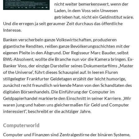
DIE LINKE
nicht weiter bemerkenswert, wenn der
Laden, in dem Voss sein Unwesen
getrieben hat, nicht ein Geldinstitut wäre.
Weitere Themen
Und die erregen ja seit geraumer Zeit durchaus das öffentliche
Interesse.
Memo-Gruppe
Banken verscherbeln ganze Volkswirtschaften, produzieren
gigantische Renditen, reißen ganze Bevölkerungsschichten mit der
Institut Solidarische Moderne
eigenen Pleite in den Abgrund. Der Regisseur Marc Bauder, selbst
BWL-Absolvent, wollte die Branche nun vor die Kamera bringen. Ex-
Rosa-Luxemburg-Stiftung
Banker Voss, der einzige Darsteller seines Dokumentarfilms „Master
of the Universe“, führt dieses Schauspiel auf. In leeren Fluren
Über mich
stillgelegter Frankfurter Geldetagen erzählt der leicht humorige,
zunächst recht freundlich wirkende Mann von den Schandtaten des
digitalen Börsenhandels. Die Einführung der Computer im
Kontakt
Geldpapierhandel markierte den Einschnitt in seiner Karriere. „Wir
waren jung und haben uns gleichermaßen für Geld und Computer
interessiert“, beschreibt er die achtziger Jahre.
Computerworld
Computer und Finanzen sind Zentralgestirne der binären Systeme,