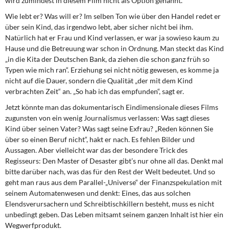
wird zumindest in diesem Film nicht als Option genannt.
Wie lebt er? Was will er? Im selben Ton wie über den Handel redet er
über sein Kind, das irgendwo lebt, aber sicher nicht bei ihm.
Natürlich hat er Frau und Kind verlassen, er war ja sowieso kaum zu
Hause und die Betreuung war schon in Ordnung. Man steckt das Kind
„in die Kita der Deutschen Bank, da ziehen die schon ganz früh so
Typen wie mich ran“. Erziehung sei nicht nötig gewesen, es komme ja
nicht auf die Dauer, sondern die Qualität „der mit dem Kind
verbrachten Zeit“ an. „So hab ich das empfunden“, sagt er.
Jetzt könnte man das dokumentarisch Eindimensionale dieses Films
zugunsten von ein wenig Journalismus verlassen: Was sagt dieses
Kind über seinen Vater? Was sagt seine Exfrau? „Reden können Sie
über so einen Beruf nicht“, hakt er nach. Es fehlen Bilder und
Aussagen. Aber vielleicht war das der besondere Trick des
Regisseurs: Den Master of Desaster gibt’s nur ohne all das. Denkt mal
bitte darüber nach, was das für den Rest der Welt bedeutet. Und so
geht man raus aus dem Parallel-„Universe“ der Finanzspekulation mit
seinem Automatenwesen und denkt: Eines, das aus solchen
Elendsverursachern und Schreibtischkillern besteht, muss es nicht
unbedingt geben. Das Leben mitsamt seinem ganzen Inhalt ist hier ein
Wegwerfprodukt.