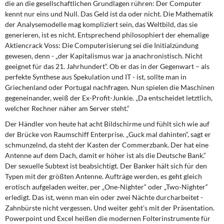
die an die gesellschaftlichen Grundlagen rühren: Der Computer
kennt nur eins und Null. Das Geld ist da oder nicht. Die Mathematik
der Analysemodelle mag kompliziert sein, das Weltbild, das sie
generieren, ist es nicht. Entsprechend philosophiert der ehemalige
Aktiencrack Voss: Die Computerisierung sei die Initialzündung
gewesen, denn - „der Kapitalismus war ja anachronistisch. Nicht
geeignet für das 21. Jahrhundert“. Ob er das in der Gegenwart – als
perfekte Synthese aus Spekulation und IT - ist, sollte man in
Griechenland oder Portugal nachfragen. Nun spielen die Maschinen
gegeneinander, weiß der Ex-Profit-Junkie. „Da entscheidet letztlich,
welcher Rechner näher am Server steht.“
Der Händler von heute hat acht Bildschirme und fühlt sich wie auf
der Brücke von Raumschiff Enterprise. „Guck mal dahinten“, sagt er
schmunzelnd, da steht der Kasten der Commerzbank. Der hat eine
Antenne auf dem Dach, damit er höher ist als die Deutsche Bank.“
Der sexuelle Subtext ist beabsichtigt. Der Banker hält sich für den
Typen mit der größten Antenne. Aufträge werden, es geht gleich
erotisch aufgeladen weiter, per „One-Nighter“ oder „Two-Nighter“
erledigt. Das ist, wenn man ein oder zwei Nächte durcharbeitet -
Zahnbürste nicht vergessen. Und weiter geht’s mit der Präsentation.
Powerpoint und Excel heißen die modernen Folterinstrumente für