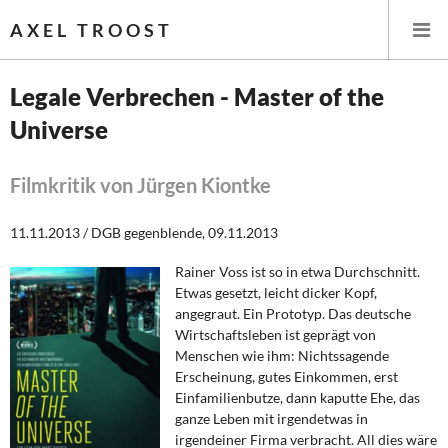
AXEL TROOST
Legale Verbrechen - Master of the
Universe
Startseite
Themen
Filmkritik von Jürgen Kiontke
Leitlinien linker Wirtschafts- und Finanzpolitik
11.11.2013 / DGB gegenblende, 09.11.2013
Rainer Voss ist so in etwa Durchschnitt.
Wirtschaftspolitik
Etwas gesetzt, leicht dicker Kopf,
angegraut. Ein Prototyp. Das deutsche
Steuer- und Finanzpolitik
Wirtschaftsleben ist geprägt von
Menschen wie ihm: Nichtssagende
Öffentliche Infrastruktur und Daseinsvorsorge
Erscheinung, gutes Einkommen, erst
Einfamilienbutze, dann kaputte Ehe, das
Eurokrise und Griechenland
ganze Leben mit irgendetwas in
irgendeiner Firma verbracht. All dies wäre