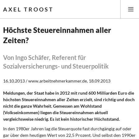
AXEL TROOST
Höchste Steuereinnahmen aller
Zeiten?
Startseite
Themen
Von Ingo Schäfer, Referent für
Sozialversicherungs- und Steuerpolitik
Leitlinien linker Wirtschafts- und Finanzpolitik
16.10.2013 / www.arbeitnehmerkammer.de, 18.09.2013
Wirtschaftspolitik
Meldungen, der Staat habe in 2012 mit rund 600 Milliarden Euro die
höchsten Steuereinnahmen aller Zeiten erzielt, sind richtig und doch
Steuer- und Finanzpolitik
nicht die ganze Wahrheit. Gemessen am Wohlstand
(Volkseinkommen) liegen die Steuereinnahmen aktuell
Öffentliche Infrastruktur und Daseinsvorsorge
vergleichsweise niedrig. Es ist kein historischer Höchststand.
Eurokrise und Griechenland
In den 1980er Jahren lag die Steuerquote fast durchgängig auf oder
gar über dem heutigen Wert von 22,5 Prozent. Und selbst den 1990er