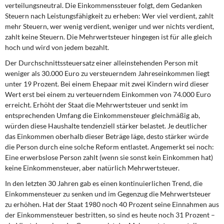
verteilungsneutral. Die Einkommenssteuer folgt, dem Gedanken
Steuern nach Leistungsfähigkeit zu erheben: Wer viel verdient, zahlt
mehr Steuern, wer wenig verdient, weniger und wer nichts verdient,
zahlt keine Steuern. Die Mehrwertsteuer hingegen ist für alle gleich
hoch und wird von jedem bezahlt.
Der Durchschnittssteuersatz einer alleinstehenden Person mit
weniger als 30.000 Euro zu versteuerndem Jahreseinkommen liegt
unter 19 Prozent. Bei einem Ehepaar mit zwei Kindern wird dieser
Wert erst bei einem zu verteuerndem Einkommen von 74.000 Euro
erreicht. Erhöht der Staat die Mehrwertsteuer und senkt im
entsprechenden Umfang die Einkommensteuer gleichmäßig ab,
würden diese Haushalte tendenziell stärker belastet. Je deutlicher
das Einkommen oberhalb dieser Beträge läge, desto stärker würde
die Person durch eine solche Reform entlastet. Angemerkt sei noch:
Eine erwerbslose Person zahlt (wenn sie sonst kein Einkommen hat)
keine Einkommensteuer, aber natürlich Mehrwertsteuer.
In den letzten 30 Jahren gab es einen kontinuierlichen Trend, die
Einkommensteuer zu senken und im Gegenzug die Mehrwertsteuer
zu erhöhen. Hat der Staat 1980 noch 40 Prozent seine Einnahmen aus
der Einkommensteuer bestritten, so sind es heute noch 31 Prozent –