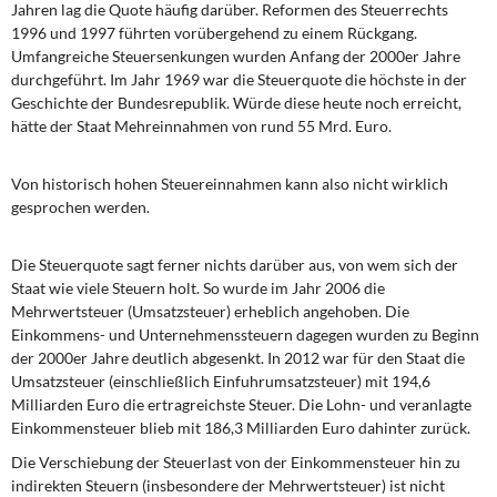
Jahren lag die Quote häufig darüber. Reformen des Steuerrechts
DIE LINKE
1996 und 1997 führten vorübergehend zu einem Rückgang.
Umfangreiche Steuersenkungen wurden Anfang der 2000er Jahre
Weitere Themen
durchgeführt. Im Jahr 1969 war die Steuerquote die höchste in der
Geschichte der Bundesrepublik. Würde diese heute noch erreicht,
Memo-Gruppe
hätte der Staat Mehreinnahmen von rund 55 Mrd. Euro.
Institut Solidarische Moderne
Von historisch hohen Steuereinnahmen kann also nicht wirklich
gesprochen werden.
Rosa-Luxemburg-Stiftung
Die Steuerquote sagt ferner nichts darüber aus, von wem sich der
Über mich
Staat wie viele Steuern holt. So wurde im Jahr 2006 die
Mehrwertsteuer (Umsatzsteuer) erheblich angehoben. Die
Kontakt
Einkommens- und Unternehmenssteuern dagegen wurden zu Beginn
der 2000er Jahre deutlich abgesenkt. In 2012 war für den Staat die
Umsatzsteuer (einschließlich Einfuhrumsatzsteuer) mit 194,6
Milliarden Euro die ertragreichste Steuer. Die Lohn- und veranlagte
Einkommensteuer blieb mit 186,3 Milliarden Euro dahinter zurück.
Die Verschiebung der Steuerlast von der Einkommensteuer hin zu
indirekten Steuern (insbesondere der Mehrwertsteuer) ist nicht