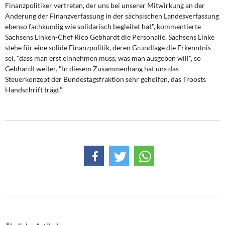
DIE LINKE
Finanzpolitiker vertreten, der uns bei unserer Mitwirkung an der
Änderung der Finanzverfassung in der sächsischen Landesverfassung
ebenso fachkundig wie solidarisch begleitet hat", kommentierte
Weitere Themen
Sachsens Linken-Chef Rico Gebhardt die Personalie. Sachsens Linke
stehe für eine solide Finanzpolitik, deren Grundlage die Erkenntnis
Memo-Gruppe
sei, "dass man erst einnehmen muss, was man ausgeben will", so
Gebhardt weiter. "In diesem Zusammenhang hat uns das
Institut Solidarische Moderne
Steuerkonzept der Bundestagsfraktion sehr geholfen, das Troosts
Handschrift trägt."
Rosa-Luxemburg-Stiftung
Über mich
Kontakt