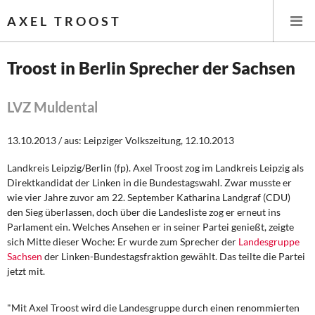
AXEL TROOST
Troost in Berlin Sprecher der Sachsen
Startseite
LVZ Muldental
Themen
13.10.2013 / aus: Leipziger Volkszeitung, 12.10.2013
Leitlinien linker Wirtschafts- und Finanzpolitik
Landkreis Leipzig/Berlin (fp). Axel Troost zog im Landkreis Leipzig als
Direktkandidat der Linken in die Bundestagswahl. Zwar musste er
Wirtschaftspolitik
wie vier Jahre zuvor am 22. September Katharina Landgraf (CDU)
den Sieg überlassen, doch über die Landesliste zog er erneut ins
Steuer- und Finanzpolitik
Parlament ein. Welches Ansehen er in seiner Partei genießt, zeigte
sich Mitte dieser Woche: Er wurde zum Sprecher der
Landesgruppe
Sachsen
der Linken-Bundestagsfraktion gewählt. Das teilte die Partei
Öffentliche Infrastruktur und Daseinsvorsorge
jetzt mit.
Eurokrise und Griechenland
"Mit Axel Troost wird die Landesgruppe durch einen renommierten