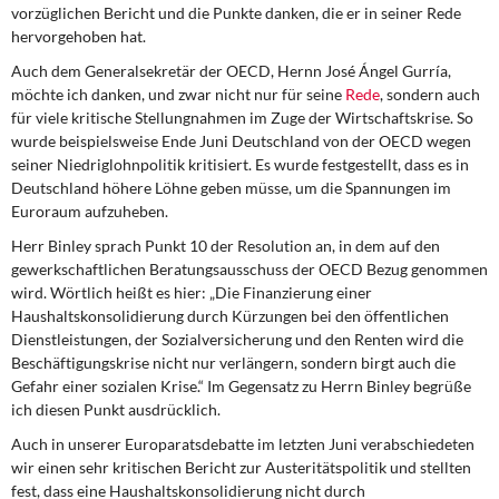
DIE LINKE
vorzüglichen Bericht und die Punkte danken, die er in seiner Rede
hervorgehoben hat.
Weitere Themen
Auch dem Generalsekretär der OECD, Hernn José Ángel Gurría,
möchte ich danken, und zwar nicht nur für seine
Rede
, sondern auch
Memo-Gruppe
für viele kritische Stellungnahmen im Zuge der Wirtschaftskrise. So
wurde beispielsweise Ende Juni Deutschland von der OECD wegen
seiner Niedriglohnpolitik kritisiert. Es wurde festgestellt, dass es in
Institut Solidarische Moderne
Deutschland höhere Löhne geben müsse, um die Spannungen im
Euroraum aufzuheben.
Rosa-Luxemburg-Stiftung
Herr Binley sprach Punkt 10 der Resolution an, in dem auf den
gewerkschaftlichen Beratungsausschuss der OECD Bezug genommen
Über mich
wird. Wörtlich heißt es hier: „Die Finanzierung einer
Haushaltskonsolidierung durch Kürzungen bei den öffentlichen
Kontakt
Dienstleistungen, der Sozialversicherung und den Renten wird die
Beschäftigungskrise nicht nur verlängern, sondern birgt auch die
Gefahr einer sozialen Krise.“ Im Gegensatz zu Herrn Binley begrüße
ich diesen Punkt ausdrücklich.
Auch in unserer Europaratsdebatte im letzten Juni verabschiedeten
wir einen sehr kritischen Bericht zur Austeritätspolitik und stellten
fest, dass eine Haushaltskonsolidierung nicht durch