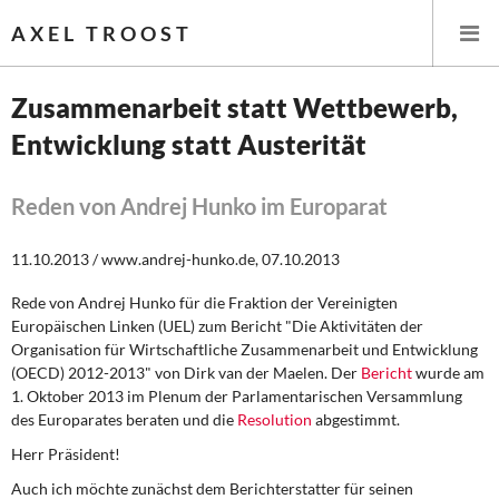
AXEL TROOST
Zusammenarbeit statt Wettbewerb,
Entwicklung statt Austerität
Startseite
Themen
Reden von Andrej Hunko im Europarat
Leitlinien linker Wirtschafts- und Finanzpolitik
11.10.2013 / www.andrej-hunko.de, 07.10.2013
Rede von Andrej Hunko für die Fraktion der Vereinigten
Wirtschaftspolitik
Europäischen Linken (UEL) zum Bericht "Die Aktivitäten der
Organisation für Wirtschaftliche Zusammenarbeit und Entwicklung
Steuer- und Finanzpolitik
(OECD) 2012-2013" von Dirk van der Maelen. Der
Bericht
wurde am
1. Oktober 2013 im Plenum der Parlamentarischen Versammlung
Öffentliche Infrastruktur und Daseinsvorsorge
des Europarates beraten und die
Resolution
abgestimmt.
Herr Präsident!
Eurokrise und Griechenland
Auch ich möchte zunächst dem Berichterstatter für seinen