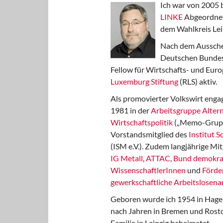
Ich war von 2005 
LINKE
Abgeordnet
dem Wahlkreis Lei
Nach dem Aussche
Deutschen Bundest
Fellow für Wirtschafts- und Euro
Luxemburg Stiftung
(RLS) aktiv.
Als promovierter Volkswirt engag
1981 in der
Arbeitsgruppe Altern
Wirtschaftspolitik
(„Memo-Gruppe
Vorstandsmitglied des
Institut 
(ISM e.V.). Zudem langjährige Mit
IG Metall
,
ATTAC
,
Bund demokra
WissenschaftlerInnen
und
Förde
gewerkschaftliche Arbeitslosenar
Geboren wurde ich 1954 in Hage
nach Jahren in Bremen und Rost
Familie in Leipzig beheimatet.