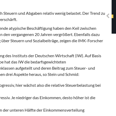
Solidarisches EUropa -
Mosaiklinke Perspektiven
 Steuern und Abgaben relativ wenig belastet. Der Trend zu
erschärft.
de atypische Beschäftigung haben den Keil zwischen
 den vergangenen 20 Jahren vergrößert. Ebenfalls dazu
 über Steuern und Sozialbeiträge, zeigen die IMK-Forscher
g des Instituts der Deutschen Wirtschaft (IW). Auf Basis
e hat das IW die bedarfsgewichteten
assen aufgeteilt und deren Beitrag zum Steuer- und
n drei Aspekte heraus, so Stein und Schmid:
ressiv, hier wächst also die relative Steuerbelastung bei
ssiv. Je niedriger das Einkommen, desto höher ist die
 in der unteren Hälfte der Einkommensverteilung