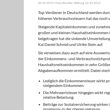
04.10.2013 / Hans-Böckler-Stiftung, 02.10.2013
Top-Verdiener in Deutschland werden durch
höheren Verbrauchssteuern hat das noch v
Steigende Kapitaleinkommen und zunehmen
großen und kleinen Haushaltseinkommen in
beigetragen hat die sinkende Umverteilung
Kai Daniel Schmid und Ulrike Stein auf.
Sie verweisen dazu auch auf eine Auswertun
der Einkommens- und Verbrauchsstichprob
Haushaltsnettoeinkommen in zehn Größenkl
Abgabenaufkommen ermittelt. Dabei steche
Lediglich die Einkommensteuer wirkt prog
steigendem Einkommen.
Die Mehrwertsteuer hingegen wirkt regre
relative Belastung.
Beiträge zur Sozialversicherung wirken
progressiv, in der oberen regressiv.