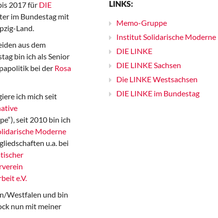
LINKS:
bis 2017 für
DIE
er im Bundestag mit
Memo-Gruppe
pzig-Land.
Institut Solidarische Moderne
iden aus dem
DIE LINKE
ag bin ich als Senior
DIE LINKE Sachsen
papolitik bei der
Rosa
Die LINKE Westsachsen
DIE LINKE im Bundestag
iere ich mich seit
ative
“), seit 2010 bin ich
Solidarische Moderne
gliedschaften u.a. bei
tischer
rverein
beit e.V.
n/Westfalen und bin
ock nun mit meiner