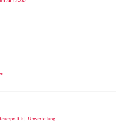
s im Jahr 2000
en
teuerpolitik
Umverteilung