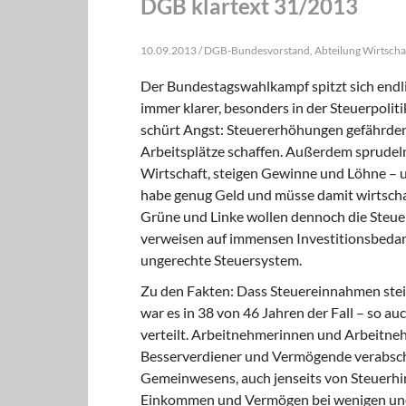
DGB klartext 31/2013
10.09.2013 / DGB-Bundesvorstand, Abteilung Wirtschaft
Der Bundestagswahlkampf spitzt sich endl
immer klarer, besonders in der Steuerpoliti
schürt Angst: Steuererhöhungen gefährden n
Arbeitsplätze schaffen. Außerdem sprudeln
Wirtschaft, steigen Gewinne und Löhne – 
habe genug Geld und müsse damit wirtschaf
Grüne und Linke wollen dennoch die Steue
verweisen auf immensen Investitionsbedar
ungerechte Steuersystem.
Zu den Fakten: Dass Steuereinnahmen steig
war es in 38 von 46 Jahren der Fall – so au
verteilt. Arbeitnehmerinnen und Arbeitne
Besserverdiener und Vermögende verabsch
Gemeinwesens, auch jenseits von Steuerhi
Einkommen und Vermögen bei wenigen und 