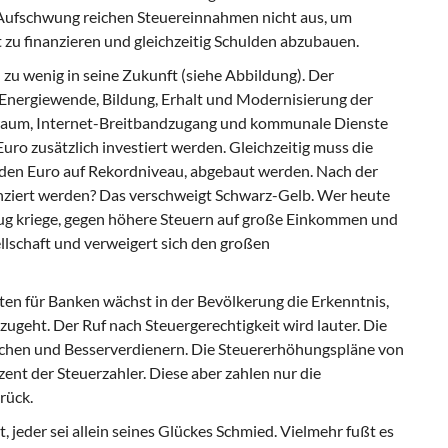
Aufschwung reichen Steuereinnahmen nicht aus, um
zu finanzieren und gleichzeitig Schulden abzubauen.
zu wenig in seine Zukunft (siehe Abbildung). Der
ie Energiewende, Bildung, Erhalt und Modernisierung der
raum, Internet-Breitbandzugang und kommunale Dienste
uro zusätzlich investiert werden. Gleichzeitig muss die
arden Euro auf Rekordniveau, abgebaut werden. Nach der
inanziert werden? Das verschweigt Schwarz-Gelb. Wer heute
nug kriege, gegen höhere Steuern auf große Einkommen und
llschaft und verweigert sich den großen
ten für Banken wächst in der Bevölkerung die Erkenntnis,
ugeht. Der Ruf nach Steuergerechtigkeit wird lauter. Die
ichen und Besserverdienern. Die Steuererhöhungspläne von
nt der Steuerzahler. Diese aber zahlen nur die
rück.
 jeder sei allein seines Glückes Schmied. Vielmehr fußt es