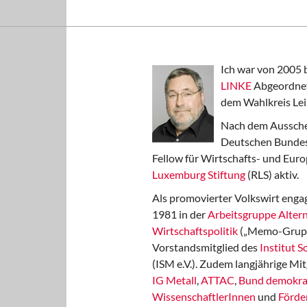
Ich war von 2005 
LINKE
Abgeordnet
dem Wahlkreis Lei
Nach dem Aussche
Deutschen Bundest
Fellow für Wirtschafts- und Euro
Luxemburg Stiftung
(RLS) aktiv.
Als promovierter Volkswirt engag
1981 in der
Arbeitsgruppe Altern
Wirtschaftspolitik
(„Memo-Gruppe
Vorstandsmitglied des
Institut 
(ISM e.V.). Zudem langjährige Mit
IG Metall
,
ATTAC
,
Bund demokra
WissenschaftlerInnen
und
Förde