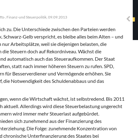
Solidarisches EUropa -
Mosaiklinke Perspektiven
s-, Finanz-und Steuerpolitik, 09.09.2013
ich zu. Die Unterschiede zwischen den Parteien werden
k. Schwarz-Gelb verspricht, es bleibe alles beim Alten – und
ur Arbeitsplätze, weil sie diejenigen belasten, die
 die Steuern doch auf Rekordniveau. Wächst die
und automatisch auch das Steueraufkommen. Der Staat
ten, statt nach immer höheren Steuern zu rufen. SPD,
rn für Besserverdiener und Vermögende erhöhen. Sie
f, die Notwendigkeit des Schuldenabbaus und das
en, wenn die Wirtschaft wächst, ist selbstredend. Bis 2011
ch aktuell. Allerdings wird diese Steuerbelastung ungerecht
hmern wird immer mehr Steuerlast aufgebürdet.
ieden sich zunehmend aus der Finanzierung des
nterziehung. Die Folge: zunehmende Konzentration von
chronische Unterfinanzierung des Staates bei