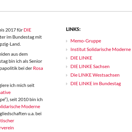
LINKS:
bis 2017 für
DIE
er im Bundestag mit
Memo-Gruppe
pzig-Land.
Institut Solidarische Moderne
iden aus dem
DIE LINKE
ag bin ich als Senior
DIE LINKE Sachsen
papolitik bei der
Rosa
Die LINKE Westsachsen
DIE LINKE im Bundestag
iere ich mich seit
ative
“), seit 2010 bin ich
Solidarische Moderne
gliedschaften u.a. bei
tischer
rverein