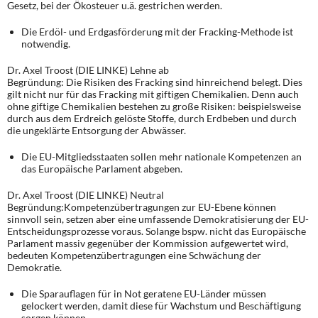
Gesetz, bei der Ökosteuer u.ä. gestrichen werden.
Die Erdöl- und Erdgasförderung mit der Fracking-Methode ist
notwendig.
Dr. Axel Troost (DIE LINKE) Lehne ab
Begründung: Die Risiken des Fracking sind hinreichend belegt. Dies
gilt nicht nur für das Fracking mit giftigen Chemikalien. Denn auch
ohne giftige Chemikalien bestehen zu große Risiken: beispielsweise
durch aus dem Erdreich gelöste Stoffe, durch Erdbeben und durch
die ungeklärte Entsorgung der Abwässer.
Die EU-Mitgliedsstaaten sollen mehr nationale Kompetenzen an
das Europäische Parlament abgeben.
Dr. Axel Troost (DIE LINKE) Neutral
Begründung:Kompetenzübertragungen zur EU-Ebene können
sinnvoll sein, setzen aber eine umfassende Demokratisierung der EU-
Entscheidungsprozesse voraus. Solange bspw. nicht das Europäische
Parlament massiv gegenüber der Kommission aufgewertet wird,
bedeuten Kompetenzübertragungen eine Schwächung der
Demokratie.
Die Sparauflagen für in Not geratene EU-Länder müssen
gelockert werden, damit diese für Wachstum und Beschäftigung
sorgen können.