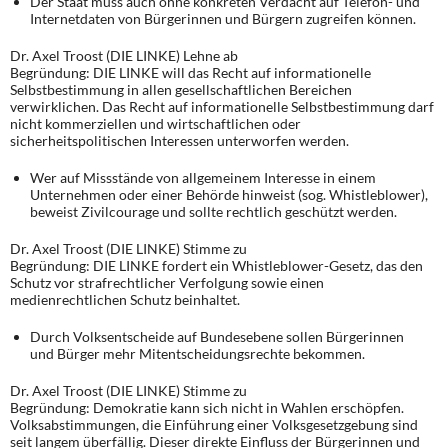
Der Staat muss auch ohne konkreten Verdacht auf Telefon- und
DIE LINKE
Internetdaten von Bürgerinnen und Bürgern zugreifen können.
Dr. Axel Troost (DIE LINKE) Lehne ab
Weitere Themen
Begründung: DIE LINKE will das Recht auf informationelle
Selbstbestimmung in allen gesellschaftlichen Bereichen
Memo-Gruppe
verwirklichen. Das Recht auf informationelle Selbstbestimmung darf
nicht kommerziellen und wirtschaftlichen oder
sicherheitspolitischen Interessen unterworfen werden.
Institut Solidarische Moderne
Wer auf Missstände von allgemeinem Interesse in einem
Unternehmen oder einer Behörde hinweist (sog. Whistleblower),
Rosa-Luxemburg-Stiftung
beweist Zivilcourage und sollte rechtlich geschützt werden.
Dr. Axel Troost (DIE LINKE) Stimme zu
Über mich
Begründung: DIE LINKE fordert ein Whistleblower-Gesetz, das den
Schutz vor strafrechtlicher Verfolgung sowie einen
medienrechtlichen Schutz beinhaltet.
Kontakt
Durch Volksentscheide auf Bundesebene sollen Bürgerinnen
und Bürger mehr Mitentscheidungsrechte bekommen.
Dr. Axel Troost (DIE LINKE) Stimme zu
Begründung: Demokratie kann sich nicht in Wahlen erschöpfen.
Volksabstimmungen, die Einführung einer Volksgesetzgebung sind
seit langem überfällig. Dieser direkte Einfluss der Bürgerinnen und