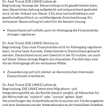
Dr. Axel Troost (DIE LINKE) Lehne ab
Begründung: Solange der Steuervollzug nicht gewährleisten kann,
dass Steuerhinterziehung aufgedeckt und entsprechend geahndet
wird, ist der Ankauf von Steuer-CDs eine nachvollziehbare und
gesellschaftspolitisch zu rechtfertigende Zwischenlösung. Ein
wirksamer Steuervollzug ist natürlich die bessere Lösung.
Deutschland soll notfalls auch im Alleingang die Finanzmärkte
strenger regulieren.
Dr. Axel Troost (DIE LINKE) Stimme zu
Begründung: Dass man Finanzmärkte nicht im Alleingang regulieren
kann, ist eine faule Ausrede. Vieles könnte in Deutschland gemacht
werden. Deutschland muss sein Gewicht in der EU nutzen, um auch
auf dieser Ebene strenge Regeln durchzusetzen. Parallel dazu sind
Vorab-Alleingänge oft ein wirksames Mittel.
Zuwanderung soll sich stärker an ökonomischen Interessen
Deutschlands orientieren.
Dr. Axel Troost (DIE LINKE) Lehne ab
Begründung: DIE LINKE lehnt eine Migrations- und
Integrationspolitik ab, die Rechte danach vergibt, ob Menschen für
die Wirtschaft als "nützlich" oder "unnütz" gelten. Statt
Verschärfungen des Aufenthaltsrechts brauchen wir Förderangebote
und eine Verbesserung der Integrationskurse als freiwilliges Angebot.