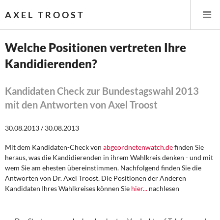
AXEL TROOST
Welche Positionen vertreten Ihre
Kandidierenden?
Startseite
Themen
Kandidaten Check zur Bundestagswahl 2013
mit den Antworten von Axel Troost
Leitlinien linker Wirtschafts- und Finanzpolitik
30.08.2013 / 30.08.2013
Wirtschaftspolitik
Mit dem Kandidaten-Check von
abgeordnetenwatch.de
finden Sie
heraus, was die Kandidierenden in ihrem Wahlkreis denken - und mit
Steuer- und Finanzpolitik
wem Sie am ehesten übereinstimmen. Nachfolgend finden Sie die
Antworten von Dr. Axel Troost. Die Positionen der Anderen
Öffentliche Infrastruktur und Daseinsvorsorge
Kandidaten Ihres Wahlkreises können Sie
hier...
nachlesen
Eurokrise und Griechenland