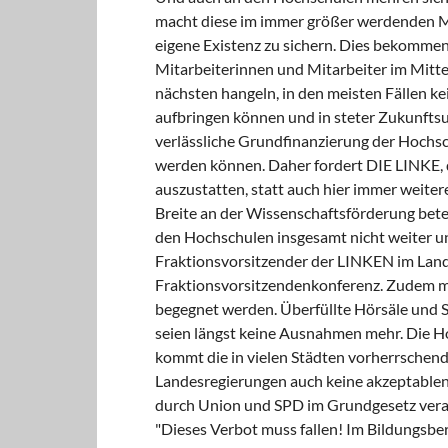
macht diese im immer größer werdenden M
eigene Existenz zu sichern. Dies bekommen
Mitarbeiterinnen und Mitarbeiter im Mittel
nächsten hangeln, in den meisten Fällen ke
aufbringen können und in steter Zukunftsu
verlässliche Grundfinanzierung der Hochsc
werden können. Daher fordert DIE LINKE, 
auszustatten, statt auch hier immer weite
Breite an der Wissenschaftsförderung betei
den Hochschulen insgesamt nicht weiter und
Fraktionsvorsitzender der LINKEN im Lan
Fraktionsvorsitzendenkonferenz. Zudem m
begegnet werden. Überfüllte Hörsäle und S
seien längst keine Ausnahmen mehr. Die H
kommt die in vielen Städten vorherrschend
Landesregierungen auch keine akzeptablen 
durch Union und SPD im Grundgesetz vera
"Dieses Verbot muss fallen! Im Bildungsbe