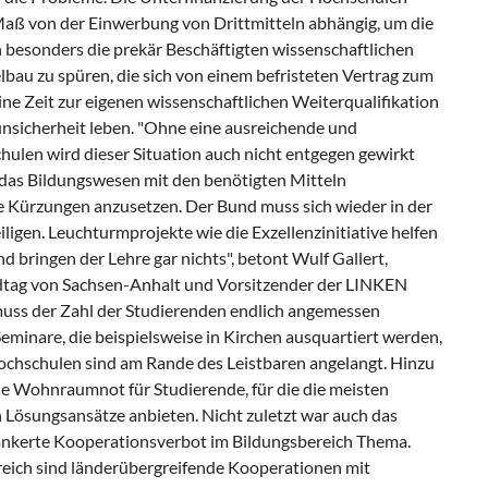
aß von der Einwerbung von Drittmitteln abhängig, um die
 besonders die prekär Beschäftigten wissenschaftlichen
bau zu spüren, die sich von einem befristeten Vertrag zum
ine Zeit zur eigenen wissenschaftlichen Weiterqualifikation
nsicherheit leben. "Ohne eine ausreichende und
hulen wird dieser Situation auch nicht entgegen gewirkt
das Bildungswesen mit den benötigten Mitteln
re Kürzungen anzusetzen. Der Bund muss sich wieder in der
ligen. Leuchturmprojekte wie die Exzellenzinitiative helfen
 bringen der Lehre gar nichts", betont Wulf Gallert,
dtag von Sachsen-Anhalt und Vorsitzender der LINKEN
uss der Zahl der Studierenden endlich angemessen
eminare, die beispielsweise in Kirchen ausquartiert werden,
ochschulen sind am Rande des Leistbaren angelangt. Hinzu
e Wohnraumnot für Studierende, für die die meisten
Lösungsansätze anbieten. Nicht zuletzt war auch das
nkerte Kooperationsverbot im Bildungsbereich Thema.
reich sind länderübergreifende Kooperationen mit