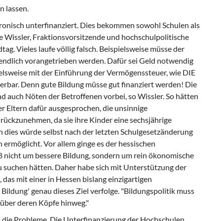
n lassen.
ronisch unterfinanziert. Dies bekommen sowohl Schulen als
e Wissler, Fraktionsvorsitzende und hochschulpolitische
g. Vieles laufe völlig falsch. Beispielsweise müsse der
ndlich vorangetrieben werden. Dafür sei Geld notwendig
ielsweise mit der Einführung der Vermögenssteuer, wie DIE
zierbar. Denn gute Bildung müsse gut finanziert werden! Die
d auch Nöten der Betroffenen vorbei, so Wissler. So hätten
er Eltern dafür ausgesprochen, die unsinnige
ückzunehmen, da sie ihre Kinder eine sechsjährige
h dies würde selbst nach der letzten Schulgesetzänderung
 ermöglicht. Vor allem ginge es der hessischen
8 nicht um bessere Bildung, sondern um rein ökonomische
 zu suchen hätten. Daher habe sich mit Unterstützung der
das mit einer in Hessen bislang einzigartigen
 Bildung' genau dieses Ziel verfolge. "Bildungspolitik muss
t über deren Köpfe hinweg."
die Probleme. Die Unterfinanzierung der Hochschulen