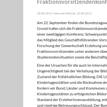
Fraktionsvorsitzendenkon
28.08.2013 / www.die-linke.de, 22.08.2013
Am 22. September finden die Bundestagswa
Grund trafen sich die Fraktionsvorsitzen
einer zweitägigen Konferenz. Schwerpunktt
das Mitglied des Geschäftsführenden Vors
Forschung der Gewerkschaft Erziehung und 
Fraktionsvorsitzenden unter anderem über 
Studierendensituation sowie die Beschäft
Eine der Ursachen für die auch im internat
Ungerechtigkeit bei der Verteilung der Bil
Zustand der frühkindlichen Bildung. DIE LI
Kindertagesstätten und die Rücknahme des
fordern wir Bund, Länder und Kommunen auf
Kindertagesstätten zu erfolgreichen Bildu
Standard der ErzieherInnenausbildung, e
und niedrige Betreuungsschlüssel. Der Bu