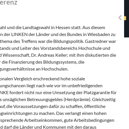
ferenz
Solidarisches EUropa -
Mosaiklinke Perspektiven
hl und die Landtagswahl in Hessen statt. Aus diesem
den der LINKEN der Länder und des Bundes in Wiesbaden zu
hema des Treffens war die Bildungspolitik. Gastredner war
tands und Leiter des Vorstandsbereichs Hochschule und
Wissenschaft, Dr. Andreas Keller; mit ihm diskutierten die
die Finanzierung des Bildungssystems, die
igungsverhältnisse an Hochschulen.
ionalen Vergleich erschreckend hohe soziale
dungschancen liegt nach wie vor im unbefriedigenden
NKE fordert nicht nur eine Umsetzung der Platzgarantie für
 unsäglichen Betreuungsgeldes (Herdprämie). Gleichzeitig
, die Voraussetzungen dafür zu schaffen, öffentliche
ngseinrichtungen zu machen. Das verlangt einen hohen
ntsprechende Arbeitseinkommen, gute Arbeitsbedingungen
nd darf die Länder und Kommunen mit den daraus