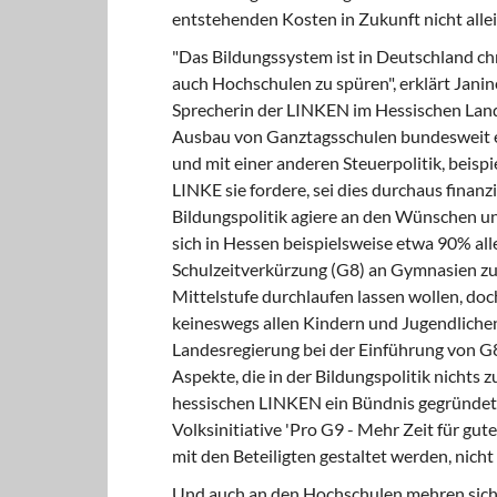
entstehenden Kosten in Zukunft nicht allei
"Das Bildungssystem ist in Deutschland ch
auch Hochschulen zu spüren", erklärt Janin
Sprecherin der LINKEN im Hessischen Landta
Ausbau von Ganztagsschulen bundesweit e
und mit einer anderen Steuerpolitik, beisp
LINKE sie fordere, sei dies durchaus finan
Bildungspolitik agiere an den Wünschen un
sich in Hessen beispielsweise etwa 90% all
Schulzeitverkürzung (G8) an Gymnasien zur
Mittelstufe durchlaufen lassen wollen, doc
keineswegs allen Kindern und Jugendlichen
Landesregierung bei der Einführung von G
Aspekte, die in der Bildungspolitik nichts
hessischen LINKEN ein Bündnis gegründet, 
Volksinitiative 'Pro G9 - Mehr Zeit für gute
mit den Beteiligten gestaltet werden, nich
Und auch an den Hochschulen mehren sich 