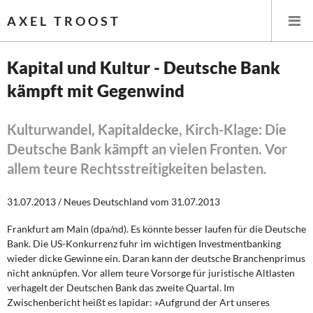
AXEL TROOST
Kapital und Kultur - Deutsche Bank
kämpft mit Gegenwind
Startseite
Themen
Kulturwandel, Kapitaldecke, Kirch-Klage: Die
Deutsche Bank kämpft an vielen Fronten. Vor
Leitlinien linker Wirtschafts- und Finanzpolitik
allem teure Rechtsstreitigkeiten belasten.
Wirtschaftspolitik
31.07.2013 / Neues Deutschland vom 31.07.2013
Steuer- und Finanzpolitik
Frankfurt am Main (dpa/nd). Es könnte besser laufen für die Deutsche
Bank. Die US-Konkurrenz fuhr im wichtigen Investmentbanking
Öffentliche Infrastruktur und Daseinsvorsorge
wieder dicke Gewinne ein. Daran kann der deutsche Branchenprimus
nicht anknüpfen. Vor allem teure Vorsorge für juristische Altlasten
verhagelt der Deutschen Bank das zweite Quartal. Im
Eurokrise und Griechenland
Zwischenbericht heißt es lapidar: »Aufgrund der Art unseres