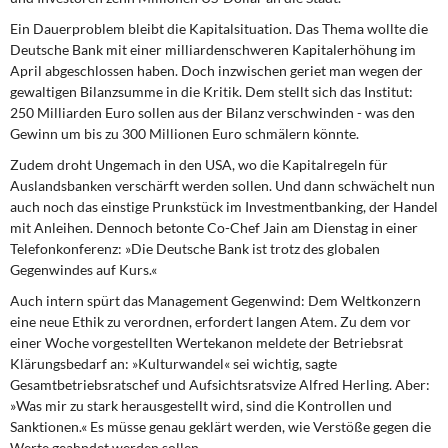
Ein Dauerproblem bleibt die Kapitalsituation. Das Thema wollte die
Deutsche Bank mit einer milliardenschweren Kapitalerhöhung im
April abgeschlossen haben. Doch inzwischen geriet man wegen der
gewaltigen Bilanzsumme in die Kritik. Dem stellt sich das Institut:
250 Milliarden Euro sollen aus der Bilanz verschwinden - was den
Gewinn um bis zu 300 Millionen Euro schmälern könnte.
Zudem droht Ungemach in den USA, wo die Kapitalregeln für
Auslandsbanken verschärft werden sollen. Und dann schwächelt nun
auch noch das einstige Prunkstück im Investmentbanking, der Handel
mit Anleihen. Dennoch betonte Co-Chef Jain am Dienstag in einer
Telefonkonferenz: »Die Deutsche Bank ist trotz des globalen
Gegenwindes auf Kurs.«
Auch intern spürt das Management Gegenwind: Dem Weltkonzern
eine neue Ethik zu verordnen, erfordert langen Atem. Zu dem vor
einer Woche vorgestellten Wertekanon meldete der Betriebsrat
Klärungsbedarf an: »Kulturwandel« sei wichtig, sagte
Gesamtbetriebsratschef und Aufsichtsratsvize Alfred Herling. Aber:
»Was mir zu stark herausgestellt wird, sind die Kontrollen und
Sanktionen.« Es müsse genau geklärt werden, wie Verstöße gegen die
Werte geahndet werden sollen.