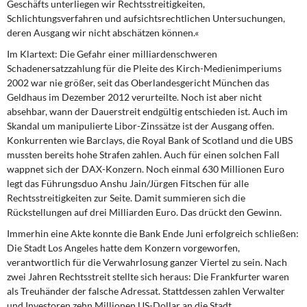
Geschäfts unterliegen wir Rechtsstreitigkeiten,
DIE LINKE
Schlichtungsverfahren und aufsichtsrechtlichen Untersuchungen,
deren Ausgang wir nicht abschätzen können.«
Weitere Themen
Im Klartext: Die Gefahr einer milliardenschweren
Schadenersatzzahlung für die Pleite des Kirch-Medienimperiums
Memo-Gruppe
2002 war nie größer, seit das Oberlandesgericht München das
Geldhaus im Dezember 2012 verurteilte. Noch ist aber nicht
Institut Solidarische Moderne
absehbar, wann der Dauerstreit endgültig entschieden ist. Auch im
Skandal um manipulierte Libor-Zinssätze ist der Ausgang offen.
Rosa-Luxemburg-Stiftung
Konkurrenten wie Barclays, die Royal Bank of Scotland und die UBS
mussten bereits hohe Strafen zahlen. Auch für einen solchen Fall
wappnet sich der DAX-Konzern. Noch einmal 630 Millionen Euro
Über mich
legt das Führungsduo Anshu Jain/Jürgen Fitschen für alle
Rechtsstreitigkeiten zur Seite. Damit summieren sich die
Kontakt
Rückstellungen auf drei Milliarden Euro. Das drückt den Gewinn.
Immerhin eine Akte konnte die Bank Ende Juni erfolgreich schließen:
Die Stadt Los Angeles hatte dem Konzern vorgeworfen,
verantwortlich für die Verwahrlosung ganzer Viertel zu sein. Nach
zwei Jahren Rechtsstreit stellte sich heraus: Die Frankfurter waren
als Treuhänder der falsche Adressat. Stattdessen zahlen Verwalter
und Investoren zehn Millionen US-Dollar an die Stadt.