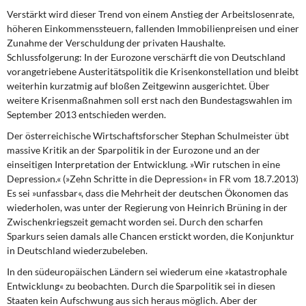
Verstärkt wird dieser Trend
von einem Anstieg der Arbeitslosenrate,
höheren Einkommenssteuern, fallenden Immobilienpreisen und einer
Zunahme der Verschuldung der privaten Haushalte.
Schlussfolgerung: In der Eurozone verschärft die von Deutschland
vorangetriebene Austeritätspolitik die Krisenkonstellation und bleibt
weiterhin kurzatmig auf bloßen Zeitgewinn ausgerichtet. Über
weitere Krisenmaßnahmen soll erst nach den Bundestagswahlen im
September 2013 entschieden werden.
Der österreichische Wirtschaftsforscher Stephan Schulmeister
übt
massive Kritik an der Sparpolitik in der Eurozone und an der
einseitigen Interpretation der Entwicklung. »Wir rutschen in eine
Depression.« (»Zehn Schritte in die Depression« in FR vom 18.7.2013)
Es sei »unfassbar«, dass die Mehrheit der deutschen Ökonomen das
wiederholen, was unter der Regierung von Heinrich Brüning in der
Zwischenkriegszeit gemacht worden sei. Durch den scharfen
Sparkurs seien damals alle Chancen erstickt worden, die Konjunktur
in Deutschland wiederzubeleben.
In den südeuropäischen Ländern
sei wiederum eine »katastrophale
Entwicklung« zu beobachten. Durch die Sparpolitik sei in diesen
Staaten kein Aufschwung aus sich heraus möglich. Aber der