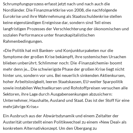
Schrumpfungsprozess erfasst jetzt nach und nach auch die
Nordländer. Die Finanzmarktkrise von 2008, die nachfolgende
Eurokrise und ihre Wahrnehmung als Staatsschuldenkrise stellen
keine eigenständigen Ereignisse dar, sondern sind Teil eines
langfristigen Prozesses der Verschlechterung der ökonomischen und
sozialen Performance unter finanzkapitalistischen
Rahmenbedingungen.
»Die Politik hat mit Banken- und Konjunkturpaketen
nur die
Symptome der großen Krise bekämpft, ihre systemischen Ursachen
blieben unberührt. Schlimmer noch: Die ›Finanzalchemie‹ boomt
mehr denn je... Die schwierigste Phase der großen Krise liegt nicht
hinter uns, sondern vor uns. Bei neuerlich sinkenden Aktienkursen,
hoher Arbeitslosigkeit, leeren Staatskassen, EU-weiter Sparpolitik
sowie instabilen Wechselkursen und Rohstoffpreisen versuchen alle
Sektoren, ihre Lage durch Ausgabensenkungen abzusichern:
Unternehmer, Haushalte, Ausland und Staat. Das ist der Stoff für eine
mehrjährige Krise.«
Ein Ausbruch aus der Abwärtsdynamik
und einem Zeitalter der
Austerität unterstellt einen Politikwechsel zu einem »New Deal« als
konkretem Alternativkonzept. Um den Übergang zu