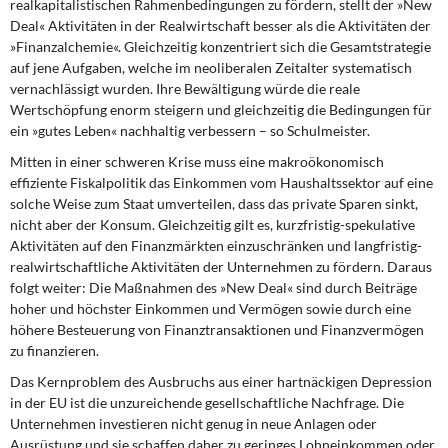
realkapitalistischen Rahmenbedingungen zu fördern, stellt der »New
Deal« Aktivitäten in der Realwirtschaft besser als die Aktivitäten der
»Finanzalchemie«. Gleichzeitig konzentriert sich die Gesamtstrategie
auf jene Aufgaben, welche im neoliberalen Zeitalter systematisch
vernachlässigt wurden. Ihre Bewältigung würde die reale
Wertschöpfung enorm steigern und gleichzeitig die Bedingungen für
ein »gutes Leben« nachhaltig verbessern – so Schulmeister.
Mitten in einer schweren Krise
muss eine makroökonomisch
effiziente Fiskalpolitik das Einkommen vom Haushaltssektor auf eine
solche Weise zum Staat umverteilen, dass das private Sparen sinkt,
nicht aber der Konsum. Gleichzeitig gilt es, kurzfristig-spekulative
Aktivitäten auf den Finanzmärkten einzuschränken und langfristig-
realwirtschaftliche Aktivitäten der Unternehmen zu fördern. Daraus
folgt weiter: Die Maßnahmen des »New Deal« sind durch Beiträge
hoher und höchster Einkommen und Vermögen sowie durch eine
höhere Besteuerung von Finanztransaktionen und Finanzvermögen
zu finanzieren.
Das Kernproblem des Ausbruchs
aus einer hartnäckigen Depression
in der EU ist die unzureichende gesellschaftliche Nachfrage. Die
Unternehmen investieren nicht genug in neue Anlagen oder
Ausrüstung und sie schaffen daher zu geringes Lohneinkommen oder