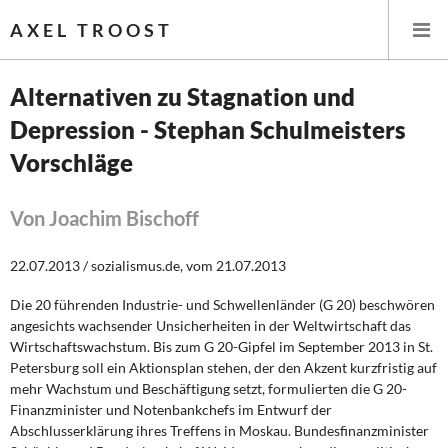
AXEL TROOST
Alternativen zu Stagnation und
Depression - Stephan Schulmeisters
Startseite
Vorschläge
Themen
Von Joachim Bischoff
Leitlinien linker Wirtschafts- und Finanzpolitik
22.07.2013 / sozialismus.de, vom 21.07.2013
Wirtschaftspolitik
Die 20 führenden Industrie- und Schwellenländer (G 20) beschwören
Steuer- und Finanzpolitik
angesichts wachsender Unsicherheiten in der Weltwirtschaft das
Wirtschaftswachstum. Bis zum G 20-Gipfel im September 2013 in St.
Öffentliche Infrastruktur und Daseinsvorsorge
Petersburg soll ein Aktionsplan stehen, der den Akzent kurzfristig auf
mehr Wachstum und Beschäftigung setzt, formulierten die G 20-
Finanzminister und Notenbankchefs im Entwurf der
Eurokrise und Griechenland
Abschlusserklärung ihres Treffens in Moskau. Bundesfinanzminister