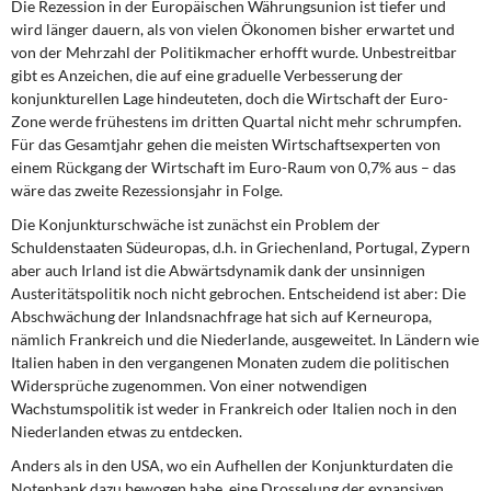
Die Rezession in der Europäischen Währungsunion
ist tiefer und
wird länger dauern, als von vielen Ökonomen bisher erwartet und
von der Mehrzahl der Politikmacher erhofft wurde. Unbestreitbar
gibt es Anzeichen, die auf eine graduelle Verbesserung der
konjunkturellen Lage hindeuteten, doch die Wirtschaft der Euro-
Zone werde frühestens im dritten Quartal nicht mehr schrumpfen.
Für das Gesamtjahr gehen die meisten Wirtschaftsexperten von
einem Rückgang der Wirtschaft im Euro-Raum von 0,7% aus – das
wäre das zweite Rezessionsjahr in Folge.
Die Konjunkturschwäche ist zunächst
ein Problem der
Schuldenstaaten Südeuropas, d.h. in Griechenland, Portugal, Zypern
aber auch Irland ist die Abwärtsdynamik dank der unsinnigen
Austeritätspolitik noch nicht gebrochen. Entscheidend ist aber: Die
Abschwächung der Inlandsnachfrage hat sich auf Kerneuropa,
nämlich Frankreich und die Niederlande, ausgeweitet. In Ländern wie
Italien haben in den vergangenen Monaten zudem die politischen
Widersprüche zugenommen. Von einer notwendigen
Wachstumspolitik ist weder in Frankreich oder Italien noch in den
Niederlanden etwas zu entdecken.
Anders als in den USA,
wo ein Aufhellen der Konjunkturdaten die
Notenbank dazu bewogen habe, eine Drosselung der expansiven