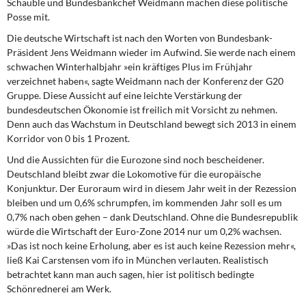
Schäuble und Bundesbankchef Weidmann machen diese politische
DIE LINKE
Posse mit.
Die deutsche Wirtschaft
ist nach den Worten von Bundesbank-
Weitere Themen
Präsident Jens Weidmann wieder im Aufwind. Sie werde nach einem
schwachen Winterhalbjahr »ein kräftiges Plus im Frühjahr
Memo-Gruppe
verzeichnet haben«, sagte Weidmann nach der Konferenz der G20
Gruppe. Diese Aussicht auf eine leichte Verstärkung der
Institut Solidarische Moderne
bundesdeutschen Ökonomie ist freilich mit Vorsicht zu nehmen.
Denn auch das Wachstum in Deutschland bewegt sich 2013 in einem
Rosa-Luxemburg-Stiftung
Korridor von 0 bis 1 Prozent.
Und die Aussichten für die Eurozone
sind noch bescheidener.
Über mich
Deutschland bleibt zwar die Lokomotive für die europäische
Konjunktur. Der Euroraum wird in diesem Jahr weit in der Rezession
bleiben und um 0,6% schrumpfen, im kommenden Jahr soll es um
Kontakt
0,7% nach oben gehen – dank Deutschland. Ohne die Bundesrepublik
würde die Wirtschaft der Euro-Zone 2014 nur um 0,2% wachsen.
»Das ist noch keine Erholung, aber es ist auch keine Rezession mehr«,
ließ Kai Carstensen vom ifo in München verlauten. Realistisch
betrachtet kann man auch sagen, hier ist politisch bedingte
Schönrednerei am Werk.