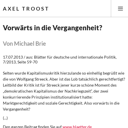
AXEL TROOST
Vorwärts in die Vergangenheit?
Startseite
Von Michael Brie
Themen
17.07.2013 / aus: Blätter für deutsche und internationale Politik,
7/2013, Seite 59-70
Leitlinien linker Wirtschafts- und Finanzpolitik
Selten wurde Kapitalismuskritik hierzulande so einhellig begrüßt wie
Wirtschaftspolitik
die von Wolfgang Streeck. Aber ist das Lob tatsächlich gerechtfertigt?
Leitbild der Kritik ist für Streeck jener kurze schöne Moment des
„demokratischen Kapitalismus der Nachkriegszeit“, der zwei
Steuer- und Finanzpolitik
konkurrierende Prinzipien institutionalisiert hatte:
Marktgerechtigkeit und soziale Gerechtigkeit. Also vorwärts in die
Öffentliche Infrastruktur und Daseinsvorsorge
Vergangenheit?
(...)
Eurokrise und Griechenland
Den ganzen Beitrag finden Sie auf
www.blaetter.de