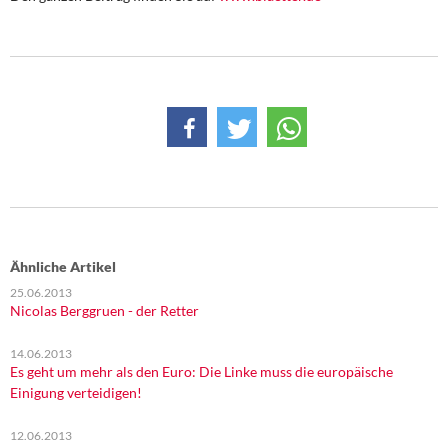
DIE LINKE
Weitere Themen
Memo-Gruppe
Institut Solidarische Moderne
Rosa-Luxemburg-Stiftung
Über mich
Ähnliche Artikel
25.06.2013
Kontakt
Nicolas Berggruen - der Retter
14.06.2013
Es geht um mehr als den Euro: Die Linke muss die europäische
Einigung verteidigen!
12.06.2013