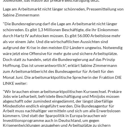
Jobwunder, das massiv auf prekäre Beschäftigung setzt.
Lage am Arbeitsmarkt nicht länger schönreden, Pressemitteilung von
Sabine Zimmermann
"Die Bundesregierung darf die Lage am Arbeitsmarkt nicht länger
schönreden. Es gibt 1,3 Millionen Beschäftigte, die ihr Einkommen
durch Hartz IV aufstocken müssen. Es gibt 56.000 Arbeitslose mehr
als vor einem Jahr. Und die wirtschaftlichen Aussichten sind
aufgrund der Krise in den meisten EU-Ländern ungewiss. Notwendig
wäre jetzt eine Offensive für mehr gute und sichere Arbeitsplätze.
Doch statt zu handeln, setzt die Bundesregierung auf das Prinzip
Hoffnung. Das ist unverantwortlich", erklärt Sabine Zimmermann
zum Arbeitsmarktbericht des Bundesagentur für Arbeit für den
Monat Juni. Die arbeitsmarktpolitische Sprecherin der Fraktion DIE
LINKE weiter:
"Wir brauchen einen arbeitsmarktpolitischen Kurswechsel. Prekäre
Jobs wie Leiharbeit, befristete Beschäftigung und Minijobs müssen
abgeschafft oder zumindest eingedämmt, der längst überfällige
Mindestlohn endlich eingeführt werden. Die Bundesagentur für
Arbeit muss nachhaltiger vermitteln und sich um alle Erwerbslosen
kümmern. Und statt der Sparpolitik in Europa brauchen wir
Investitionsprogramme auch in Deutschland, um gegen
Krisenentwicklungen anzugehen und Arbeitsplätze zu sichern