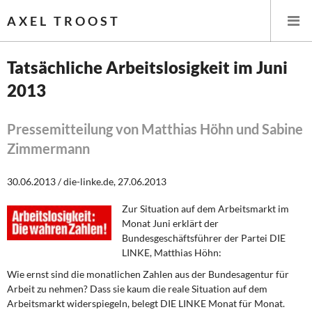
AXEL TROOST
Tatsächliche Arbeitslosigkeit im Juni
2013
Startseite
Themen
Pressemitteilung von Matthias Höhn und Sabine
Zimmermann
Leitlinien linker Wirtschafts- und Finanzpolitik
30.06.2013 / die-linke.de, 27.06.2013
Wirtschaftspolitik
Zur Situation auf dem Arbeitsmarkt im
Monat Juni erklärt der
Steuer- und Finanzpolitik
Bundesgeschäftsführer der Partei DIE
LINKE, Matthias Höhn:
Öffentliche Infrastruktur und Daseinsvorsorge
Wie ernst sind die monatlichen Zahlen aus der Bundesagentur für
Eurokrise und Griechenland
Arbeit zu nehmen? Dass sie kaum die reale Situation auf dem
Arbeitsmarkt widerspiegeln, belegt DIE LINKE Monat für Monat.