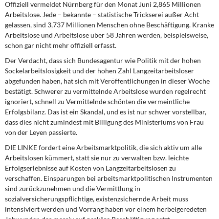
Offiziell vermeldet Nürnberg für den Monat Juni 2,865 Millionen
DIE LINKE
Arbeitslose. Jede – bekannte – statistische Trickserei außer Acht
gelassen, sind 3,737 Millionen Menschen ohne Beschäftigung. Kranke
Weitere Themen
Arbeitslose und Arbeitslose über 58 Jahren werden, beispielsweise,
schon gar nicht mehr offiziell erfasst.
Memo-Gruppe
Der Verdacht, dass sich Bundesagentur wie Politik mit der hohen
Sockelarbeitslosigkeit und der hohen Zahl Langzeitarbeitsloser
Institut Solidarische Moderne
abgefunden haben, hat sich mit Veröffentlichungen in dieser Woche
bestätigt. Schwerer zu vermittelnde Arbeitslose wurden regelrecht
Rosa-Luxemburg-Stiftung
ignoriert, schnell zu Vermittelnde schönten die vermeintliche
Erfolgsbilanz. Das ist ein Skandal, und es ist nur schwer vorstellbar,
dass dies nicht zumindest mit Billigung des Ministeriums von Frau
Über mich
von der Leyen passierte.
Kontakt
DIE LINKE fordert eine Arbeitsmarktpolitik, die sich aktiv um alle
Arbeitslosen kümmert, statt sie nur zu verwalten bzw. leichte
Erfolgserlebnisse auf Kosten von Langzeitarbeitslosen zu
verschaffen. Einsparungen bei arbeitsmarktpolitischen Instrumenten
sind zurückzunehmen und die Vermittlung in
sozialversicherungspflichtige, existenzsichernde Arbeit muss
intensiviert werden und Vorrang haben vor einem herbeigeredeten