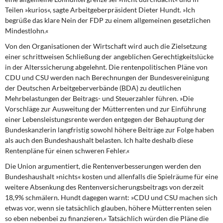
Teilen »kurios«, sagte Arbeitgeberpräsident Dieter Hundt. »Ich
begrüße das klare Nein der FDP zu einem allgemeinen gesetzlichen
Mindestlohn.«
Von den Organisationen der Wirtschaft wird auch die Zielsetzung
einer schrittweisen Schließung der angeblichen Gerechtigkeitslücke
in der Alterssicherung abgelehnt. Die rentenpolitischen Pläne von
CDU und CSU werden nach Berechnungen der Bundesvereinigung
der Deutschen Arbeitgeberverbände (BDA) zu deutlichen
Mehrbelastungen der Beitrags- und Steuerzahler führen. »Die
Vorschläge zur Ausweitung der Mütterrenten und zur Einführung
einer Lebensleistungsrente werden entgegen der Behauptung der
Bundeskanzlerin langfristig sowohl höhere Beiträge zur Folge haben
als auch den Bundeshaushalt belasten. Ich halte deshalb diese
Rentenpläne für einen schweren Fehler.«
Die Union argumentiert, die Rentenverbesserungen werden den
Bundeshaushalt »nichts« kosten und allenfalls die Spielräume für eine
weitere Absenkung des Rentenversicherungsbeitrags von derzeit
18,9% schmälern. Hundt dagegen warnt: »CDU und CSU machen sich
etwas vor, wenn sie tatsächlich glauben, höhere Mütterrenten seien
so eben nebenbei zu finanzieren.« Tatsächlich würden die Pläne die