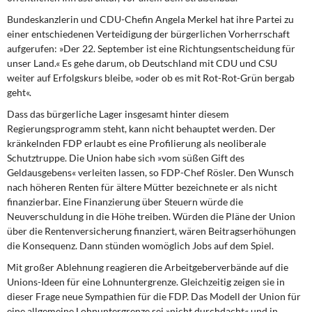
Bundeskanzlerin und CDU-Chefin Angela Merkel
hat ihre Partei zu
einer entschiedenen Verteidigung der bürgerlichen Vorherrschaft
aufgerufen: »Der 22. September ist eine Richtungsentscheidung für
unser Land.« Es gehe darum, ob Deutschland mit CDU und CSU
weiter auf Erfolgskurs bleibe, »oder ob es mit Rot-Rot-Grün bergab
geht«.
Dass das bürgerliche Lager insgesamt hinter diesem
Regierungsprogramm steht, kann nicht behauptet werden. Der
kränkelnden FDP erlaubt es eine Profilierung als neoliberale
Schutztruppe. Die Union habe sich »vom süßen Gift des
Geldausgebens« verleiten lassen, so FDP-Chef Rösler. Den Wunsch
nach höheren Renten für ältere Mütter bezeichnete er als nicht
finanzierbar. Eine Finanzierung über Steuern würde die
Neuverschuldung in die Höhe treiben. Würden die Pläne der Union
über die Rentenversicherung finanziert, wären Beitragserhöhungen
die Konsequenz. Dann stünden womöglich Jobs auf dem Spiel.
Mit großer Ablehnung reagieren die Arbeitgeberverbände auf die
Unions-Ideen für eine Lohnuntergrenze. Gleichzeitig zeigen sie in
dieser Frage neue Sympathien für die FDP. Das Modell der Union für
eine allgemeine Lohnuntergrenze sei »nicht durchdacht« und in