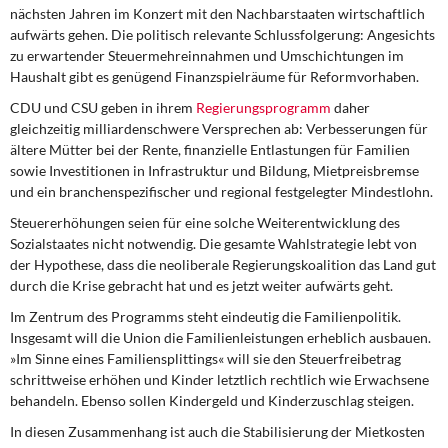
DIE LINKE
nächsten Jahren im Konzert mit den Nachbarstaaten wirtschaftlich
aufwärts gehen. Die politisch relevante Schlussfolgerung: Angesichts
zu erwartender Steuermehreinnahmen und Umschichtungen im
Weitere Themen
Haushalt gibt es genügend Finanzspielräume für Reformvorhaben.
Memo-Gruppe
CDU und CSU geben in ihrem
Regierungsprogramm
daher
gleichzeitig milliardenschwere Versprechen ab: Verbesserungen für
ältere Mütter bei der Rente, finanzielle Entlastungen für Familien
Institut Solidarische Moderne
sowie Investitionen in Infrastruktur und Bildung, Mietpreisbremse
und ein branchenspezifischer und regional festgelegter Mindestlohn.
Rosa-Luxemburg-Stiftung
Steuererhöhungen seien für
eine solche Weiterentwicklung des
Sozialstaates nicht notwendig. Die gesamte Wahlstrategie lebt von
Über mich
der Hypothese, dass die neoliberale Regierungskoalition das Land gut
durch die Krise gebracht hat und es jetzt weiter aufwärts geht.
Kontakt
Im Zentrum des Programms
steht eindeutig die Familienpolitik.
Insgesamt will die Union die Familienleistungen erheblich ausbauen.
»Im Sinne eines Familiensplittings« will sie den Steuerfreibetrag
schrittweise erhöhen und Kinder letztlich rechtlich wie Erwachsene
behandeln. Ebenso sollen Kindergeld und Kinderzuschlag steigen.
In diesen Zusammenhang ist auch die Stabilisierung der Mietkosten