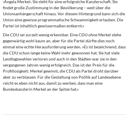
›Angela Merkel‹. Sie steht für eine erfolgreiche Kanzlerschaft. Sie
findet große Zustimmung in der Bevölkerung – weit über die
Unionsanhängerschaft hinaus. Vor diesem Hintergrund kann sich die
Union eine gewisse programmatische Schwammigkeit erlauben. Die
Partei ist inhaltlich gewissermaßen entkernt.«
Die CDU sei zurzeit wenig erkennbar. Eine CDU ohne Merkel stehe
gegenwärtig wohl kaum an, aber für die Partei dürfte dies noch
einmal eine echte Herausforderung werden. »Es ist bezeichnend, dass
die CDU schon lange keine Wahl mehr gewonnen hat. Sie hat viele
Landtagswahlen verloren und auch in den Städten war sie in den
vergangenen Jahren wenig erfolgreich. Das ist der Preis für die
Profillosigkeit: Merkel gewinnt, die CDU als Partei droht darüber
aber zu verblassen. Für die Gestaltung von Politik auf Landesebene
reicht es eben nicht aus, damit zu werben, dass man eine
Bundeskanzlerin Merkel an der Spitze hat.«