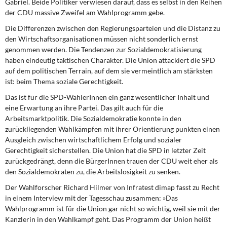
Gabriel. Beide Politiker verwiesen darauf, dass es selbst in den Reihen
der CDU massive Zweifel am Wahlprogramm gebe.
Die Differenzen zwischen den Regierungsparteien und die Distanz zu
den Wirtschaftsorganisationen müssen nicht sonderlich ernst
genommen werden. Die Tendenzen zur Sozialdemokratisierung
haben eindeutig taktischen Charakter. Die Union attackiert die SPD
auf dem politischen Terrain, auf dem sie vermeintlich am stärksten
ist: beim Thema soziale Gerechtigkeit.
Das ist für die SPD-WählerInnen ein ganz wesentlicher Inhalt und
eine Erwartung an ihre Partei. Das gilt auch für die
Arbeitsmarktpolitik. Die Sozialdemokratie konnte in den
zurückliegenden Wahlkämpfen mit ihrer Orientierung punkten einen
Ausgleich zwischen wirtschaftlichem Erfolg und sozialer
Gerechtigkeit sicherstellen. Die Union hat die SPD in letzter Zeit
zurückgedrängt, denn die BürgerInnen trauen der CDU weit eher als
den Sozialdemokraten zu, die Arbeitslosigkeit zu senken.
Der Wahlforscher Richard Hilmer von Infratest dimap fasst zu Recht
in einem Interview mit der Tagesschau zusammen: »Das
Wahlprogramm ist für die Union gar nicht so wichtig, weil sie mit der
Kanzlerin in den Wahlkampf geht. Das Programm der Union heißt