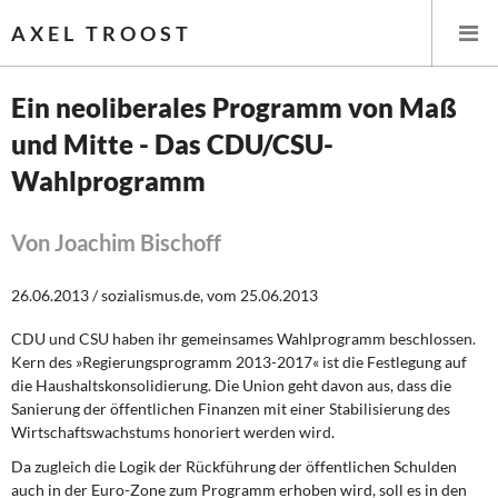
AXEL TROOST
Ein neoliberales Programm von Maß
und Mitte - Das CDU/CSU-
Startseite
Wahlprogramm
Themen
Von Joachim Bischoff
Leitlinien linker Wirtschafts- und Finanzpolitik
26.06.2013 / sozialismus.de, vom 25.06.2013
Wirtschaftspolitik
CDU und CSU haben ihr gemeinsames Wahlprogramm beschlossen.
Steuer- und Finanzpolitik
Kern des »Regierungsprogramm 2013-2017« ist die Festlegung auf
die Haushaltskonsolidierung. Die Union geht davon aus, dass die
Öffentliche Infrastruktur und Daseinsvorsorge
Sanierung der öffentlichen Finanzen mit einer Stabilisierung des
Wirtschaftswachstums honoriert werden wird.
Eurokrise und Griechenland
Da zugleich die Logik der Rückführung
der öffentlichen Schulden
auch in der Euro-Zone zum Programm erhoben wird, soll es in den