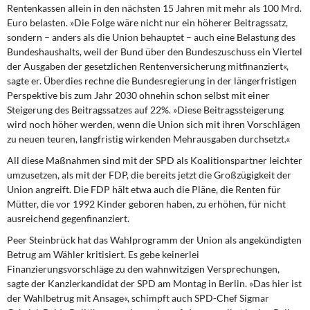
Rentenkassen allein in den nächsten 15 Jahren mit mehr als 100 Mrd.
Euro belasten. »Die Folge wäre nicht nur ein höherer Beitragssatz,
sondern – anders als die Union behauptet – auch eine Belastung des
Bundeshaushalts, weil der Bund über den Bundeszuschuss ein Viertel
der Ausgaben der gesetzlichen Rentenversicherung mitfinanziert«,
sagte er. Überdies rechne die Bundesregierung in der längerfristigen
Perspektive bis zum Jahr 2030 ohnehin schon selbst mit einer
Steigerung des Beitragssatzes auf 22%. »Diese Beitragssteigerung
wird noch höher werden, wenn die Union sich mit ihren Vorschlägen
zu neuen teuren, langfristig wirkenden Mehrausgaben durchsetzt.«
All diese Maßnahmen sind mit der SPD als Koalitionspartner leichter
umzusetzen, als mit der FDP, die bereits jetzt die Großzügigkeit der
Union angreift. Die FDP hält etwa auch die Pläne, die Renten für
Mütter, die vor 1992 Kinder geboren haben, zu erhöhen, für nicht
ausreichend gegenfinanziert.
Peer Steinbrück hat das Wahlprogramm der Union als angekündigten
Betrug am Wähler kritisiert. Es gebe keinerlei
Finanzierungsvorschläge zu den wahnwitzigen Versprechungen,
sagte der Kanzlerkandidat der SPD am Montag in Berlin. »Das hier ist
der Wahlbetrug mit Ansage«, schimpft auch SPD-Chef Sigmar