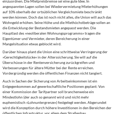
einzuordnen. Die Mietpreisbremse sei eine gute Idee. In
angespannten Lagen sollen bei Wiedervermietung Mieterhöhungen
auf 10% oberhalb der ortsüblichen Vergleichsmiete beschränkt
werden können. Doch das ist noch nicht alles, die Union will auch das
Wohngeld erhöhen. Seine Höhe und die Miethöchstbeträge sollen an
die Entwicklung der Bestandsmieten angepasst werden. Die
Hauptlast des »neoliberalen Wohnungsprogramms« tragen die
Eigentümer und Vermieter, deren Bereicherung in einer
Mangelsituation etwas geblockt wird.
Darüber hinaus plant die Union
eine schrittweise Verringerung der
»Gerechtigkeitslücke« in der Alterssicherung. Sie will auf die
Überschüsse in der Rentenversicherung zurückgreifen und
Verbesserungen für ältere Mütter bei der Rente erreichen.
Vordergründig werden die öffentlichen Finanzen nicht tangiert.
Auch in Sachen der Sicherung von Arbeitseinkommen
ist ein
Entgegenkommen auf gewerkschaftliche Positionen geplant: Von
einer Kommission der Tarifpartner soll branchenweise ein
Mindestlohn (der auch so genannt wird und nicht mehr
euphemistisch »Lohnuntergrenze«) festgelegt werden. Abgerundet
wird die Konzeption durch höhere Investitionen in den Bereichen der
öffentlichen Infrastruktur, vor allem dem Straßenbau.